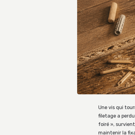
Une vis qui tou
filetage a perd
foiré », survien
maintenir la fix