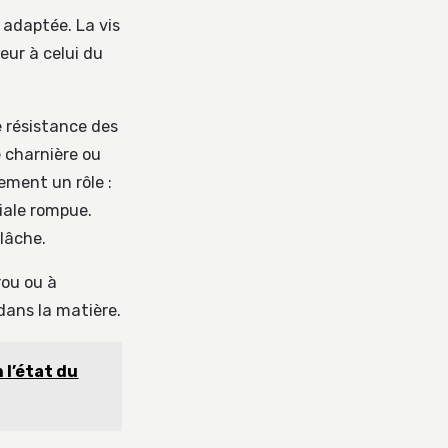
n adaptée. La vis
eur à celui du
 résistance des
e charnière ou
ement un rôle :
tiale rompue.
 lâche.
rou ou à
dans la matière.
 l’état du