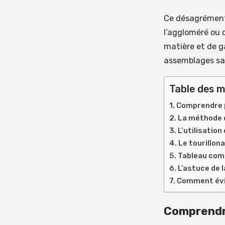
Ce désagrément n
l’aggloméré ou 
matière et de g
assemblages san
Table des m
Comprendre p
La méthode de
L’utilisatio
Le tourillona
Tableau comp
L’astuce de l
Comment évite
Comprendre