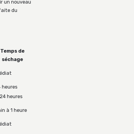
oir un nouveau
faite du
Temps de
séchage
édiat
4 heures
 24 heures
in à 1 heure
édiat