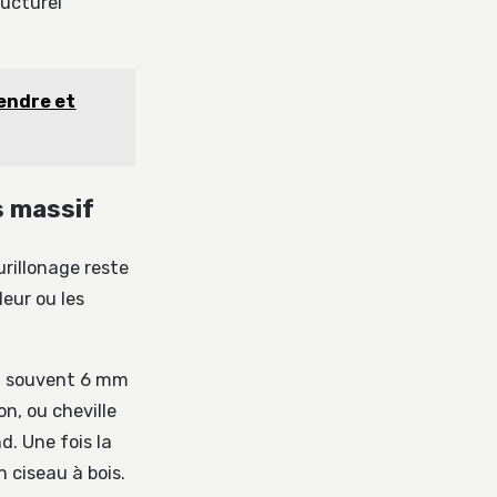
ructurel
rendre et
is massif
ourillonage reste
eur ou les
d, souvent 6 mm
on, ou cheville
. Une fois la
n ciseau à bois.