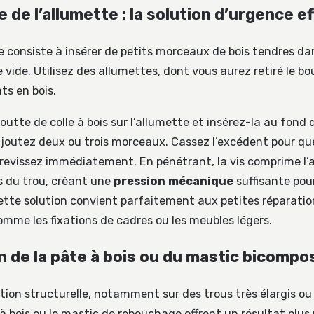
de l’allumette : la solution d’urgence e
 consiste à insérer de petits morceaux de bois tendres dan
 vide. Utilisez des allumettes, dont vous aurez retiré le b
ts en bois.
utte de colle à bois sur l’allumette et insérez-la au fond d
ajoutez deux ou trois morceaux. Cassez l’excédent pour que 
s revissez immédiatement. En pénétrant, la vis comprime l’
is du trou, créant une
pression mécanique
suffisante pou
ette solution convient parfaitement aux petites réparatio
mme les fixations de cadres ou les meubles légers.
on de la pâte à bois ou du mastic bicomp
tion structurelle, notamment sur des trous très élargis o
e à bois ou le mastic de rebouchage offrent un résultat plus 