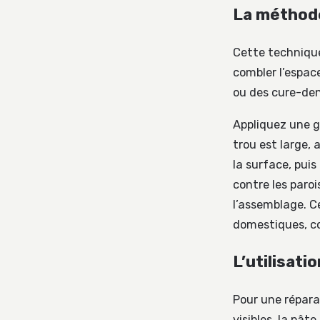
La méthode 
Cette technique
combler l’espace
ou des cure-den
Appliquez une go
trou est large, 
la surface, pui
contre les paro
l’assemblage. C
domestiques, co
L’utilisati
Pour une répara
visibles, la pât