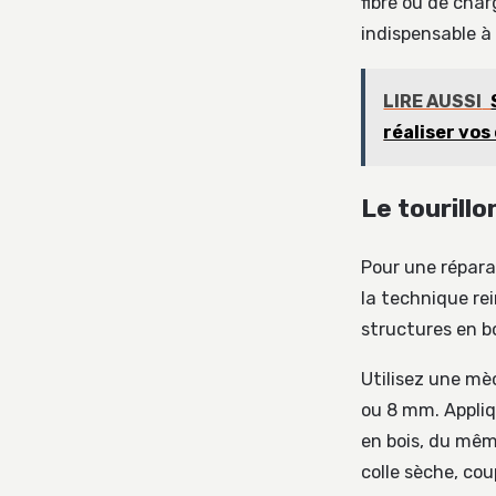
fibre ou de char
indispensable à 
LIRE AUSSI
réaliser vos
Le tourillo
Pour une réparat
la technique re
structures en b
Utilisez une mè
ou 8 mm. Appliqu
en bois, du mêm
colle sèche, cou