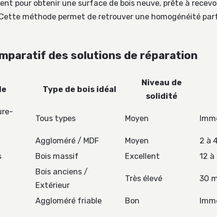
nt pour obtenir une surface de bois neuve, prête à recev
. Cette méthode permet de retrouver une homogénéité par
mparatif des solutions de réparation
Niveau de
de
Type de bois idéal
solidité
ure-
Tous types
Moyen
Imm
Aggloméré / MDF
Moyen
2 à 
s
Bois massif
Excellent
12 à
Bois anciens /
Très élevé
30 m
Extérieur
Aggloméré friable
Bon
Imm