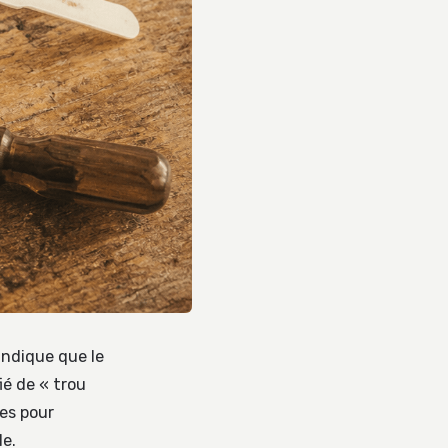
indique que le
ié de « trou
ées pour
le.