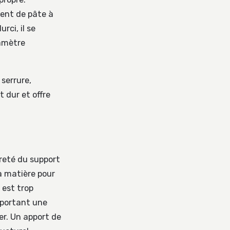
ment de pâte à
rci, il se
amètre
serrure,
 dur et offre
ureté du support
la matière pour
l est trop
apportant une
er. Un apport de