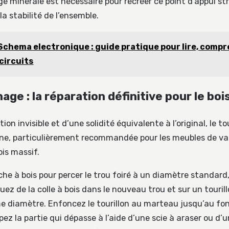
ge minérale est nécessaire pour recréer ce point d’appui st
la stabilité de l’ensemble.
Schema electronique : guide pratique pour lire, comp
 circuits
nage : la réparation définitive pour le bo
ion invisible et d’une solidité équivalente à l’original, le t
ine, particulièrement recommandée pour les meubles de val
ois massif.
che à bois pour percer le trou foiré à un diamètre standar
ez de la colle à bois dans le nouveau trou et sur un tourill
e diamètre. Enfoncez le tourillon au marteau jusqu’au fond
pez la partie qui dépasse à l’aide d’une scie à araser ou d’u