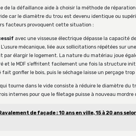
gine de la défaillance aide à choisir la méthode de réparatio
vide car le diamètre du trou est devenu identique ou supéri
urs facteurs provoquent cette situation :
cessif
avec une visseuse électrique dépasse la capacité de
. L’usure mécanique, liée aux sollicitations répétées sur un
it par élargir le logement. La nature du matériau joue égal
é et le MDF s’effritent facilement une fois la structure ini
é fait gonfler le bois, puis le séchage laisse un perçage trop
qui tourne dans le vide consiste à réduire le diamètre du t
rois internes pour que le filetage puisse à nouveau mordre 
Ravalement de façade : 10 ans en ville, 15 à 20 ans selon