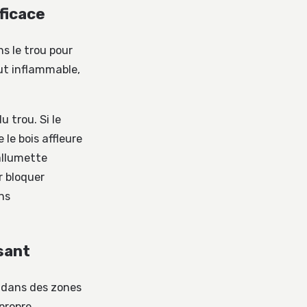
fficace
s le trou pour
out inflammable,
u trou. Si le
le bois affleure
allumette
r bloquer
ns
osant
u dans des zones
propre.