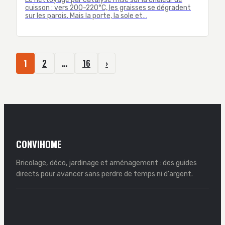
cuisson : vers 200-220°C, les graisses se dégradent
sur les parois. Mais la porte, la sole et…
1
2
…
16
›
CONVIHOME
Bricolage, déco, jardinage et aménagement : des guides
directs pour avancer sans perdre de temps ni d'argent.