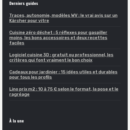
Derniers guides
Traces, autonomie, modèles WV : le vrai avis sur un
Kärcher pour vitre
Cuisine zéro déchet : 5 réflexes pour gaspiller
moins, les bons accessoires et deux recettes
faciles
Logiciel cuisine 3D : gratuit ou professionnel, les
critères qui font vraiment le bon choix
Cadeaux pour jardinier : 15 idées utiles et durables
pour tous les profils
Lino prix m2 : 10 à 75 € selon le format, la pose et le
ragréage
À la une