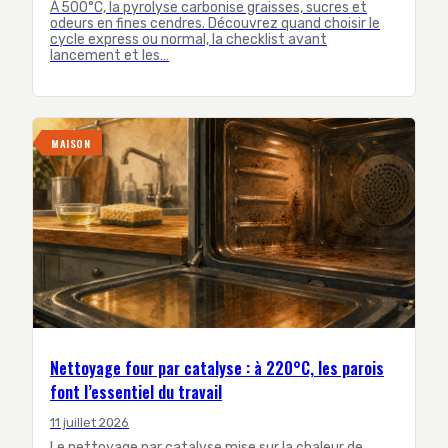
À 500°C, la pyrolyse carbonise graisses, sucres et
odeurs en fines cendres. Découvrez quand choisir le
cycle express ou normal, la checklist avant
lancement et les…
MAISON
Nettoyage four par catalyse : à 220°C, les parois
font l’essentiel du travail
11 juillet 2026
Le nettoyage par catalyse mise sur la chaleur de