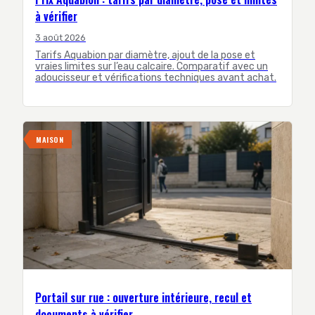
à vérifier
3 août 2026
Tarifs Aquabion par diamètre, ajout de la pose et
vraies limites sur l’eau calcaire. Comparatif avec un
adoucisseur et vérifications techniques avant achat.
MAISON
Portail sur rue : ouverture intérieure, recul et
documents à vérifier