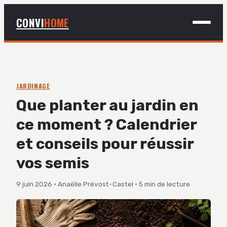
CONVI
HOME
MAISON
BRICOLAGE
JARDINAGE
Que planter au jardin en
DÉCO
ce moment ? Calendrier
JARDINAGE
et conseils pour réussir
vos semis
9 juin 2026
·
Anaëlle Prévost-Castel
·
5 min de lecture