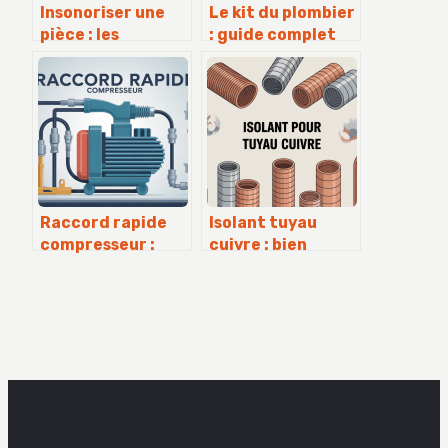
Insonoriser une
Le kit du plombier
pièce : les
: guide complet
solutions
pour bien choisir
efficaces pour
et s’équiper
vraiment réduire
le bruit
Raccord rapide
Isolant tuyau
compresseur :
cuivre : bien
bien choisir et
choisir pour
utiliser vos
éviter
connexions d’air
déperditions et
condensation