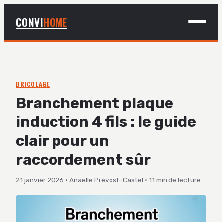
CONVI
HOME
MAISON
BRICOLAGE
BRICOLAGE
Branchement plaque
DÉCO
induction 4 fils : le guide
JARDINAGE
clair pour un
raccordement sûr
21 janvier 2026
·
Anaëlle Prévost-Castel
·
11 min de lecture