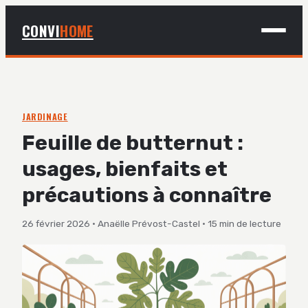
CONVI
HOME
MAISON
BRICOLAGE
JARDINAGE
Feuille de butternut :
DÉCO
usages, bienfaits et
JARDINAGE
précautions à connaître
26 février 2026
·
Anaëlle Prévost-Castel
·
15 min de lecture