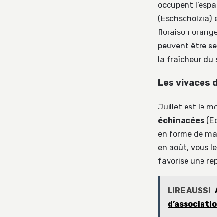
occupent l’espac
(Eschscholzia) e
floraison orange
peuvent être se
la fraîcheur du s
Les vivaces d
Juillet est le m
échinacées
(Ec
en forme de mar
en août, vous le
favorise une re
LIRE AUSSI
d’associati