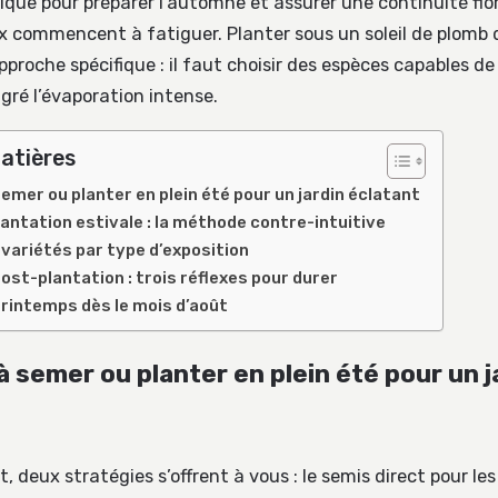
que pour préparer l’automne et assurer une continuité flora
x commencent à fatiguer. Planter sous un soleil de plom
proche spécifique : il faut choisir des espèces capables de
ré l’évaporation intense.
atières
semer ou planter en plein été pour un jardin éclatant
lantation estivale : la méthode contre-intuitive
 variétés par type d’exposition
post-plantation : trois réflexes pour durer
printemps dès le mois d’août
à semer ou planter en plein été pour un j
t, deux stratégies s’offrent à vous : le semis direct pour les