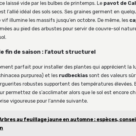
e laissé vide par les bulbes de printemps. Le
pavot de Cal
st l’allié idéal des sols secs. Ses graines germent en quelq
 vif illumine les massifs jusqu’en octobre. De même, les
ca
mées au pied des arbustes pour servir de couvre-sol nature
ol.
e fin de saison : l’atout structurel
oment parfait pour installer des plantes qui apprécient la l
hinacea purpurea) et les
rudbeckias
sont des valeurs sûre
guerites robustes supportent des températures élevées. E
ur permettez de s’acclimater alors que le sol est encore ch
prise vigoureuse pour l’année suivante.
Arbres au feuillage jaune en automne : espèces, consei
on