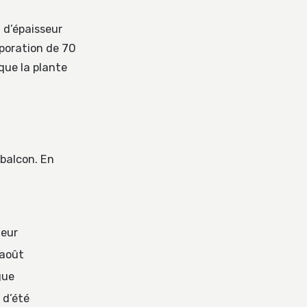
m d’épaisseur
aporation de 70
que la plante
 balcon. En
leur
 août
gue
 d’été