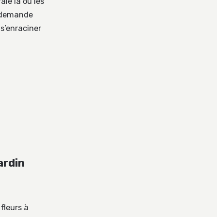
le là où les
b demande
 s’enraciner
ardin
 fleurs à