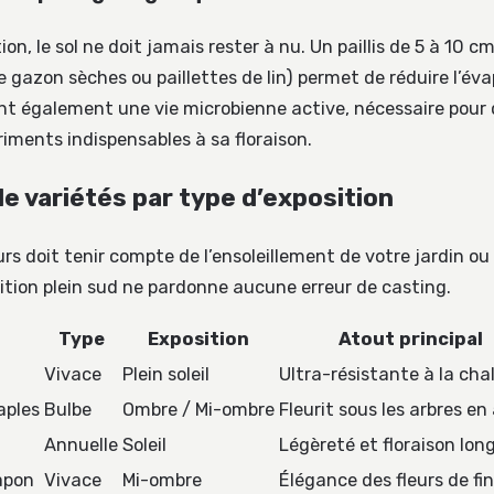
ion, le sol ne doit jamais rester à nu. Un paillis de 5 à 10 c
de gazon sèches ou paillettes de lin) permet de réduire l’év
nt également une vie microbienne active, nécessaire pour 
riments indispensables à sa floraison.
de variétés par type d’exposition
urs doit tenir compte de l’ensoleillement de votre jardin ou
ition plein sud ne pardonne aucune erreur de casting.
Type
Exposition
Atout principal
Vivace
Plein soleil
Ultra-résistante à la cha
aples
Bulbe
Ombre / Mi-ombre
Fleurit sous les arbres en
Annuelle
Soleil
Légèreté et floraison lon
apon
Vivace
Mi-ombre
Élégance des fleurs de fin