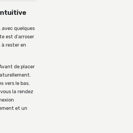
intuitive
, avec quelques
te est d’arroser
 à rester en
 Avant de placer
naturellement.
s vers le bas.
 vous la rendez
nnexion
blement et un