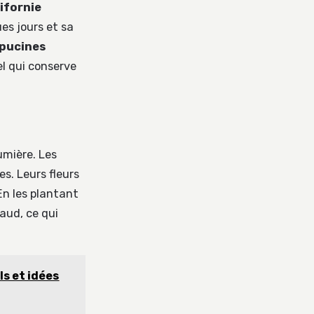
ifornie
ues jours et sa
pucines
l qui conserve
umière. Les
s. Leurs fleurs
n les plantant
aud, ce qui
ls et idées