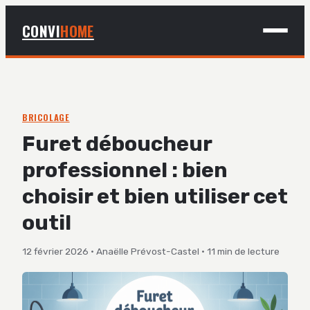
CONVI
HOME
MAISON
BRICOLAGE
BRICOLAGE
Furet déboucheur
DÉCO
professionnel : bien
JARDINAGE
choisir et bien utiliser cet
outil
12 février 2026
·
Anaëlle Prévost-Castel
·
11 min de lecture