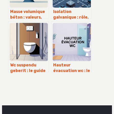
Masse volumique
Isolation
béton : valeurs,
galvanique : rôle,
calculs et choix
enjeux et bonnes
pratiques
pratiques de
conception
Wc suspendu
Hauteur
geberit : le guide
évacuation wc : le
complet pour bien
guide pratique
choisir et
pour respecter les
installer
normes