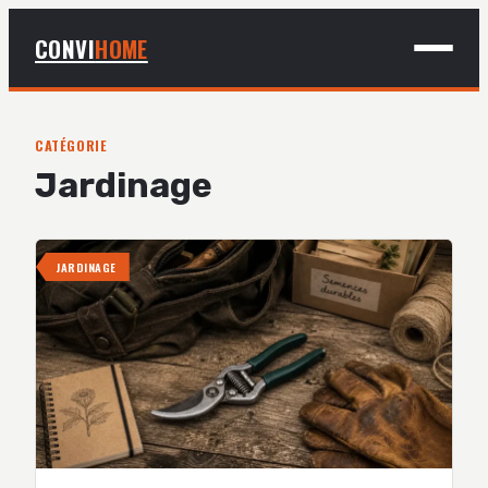
CONVI
HOME
MAISON
CATÉGORIE
Jardinage
BRICOLAGE
DÉCO
JARDINAGE
JARDINAGE