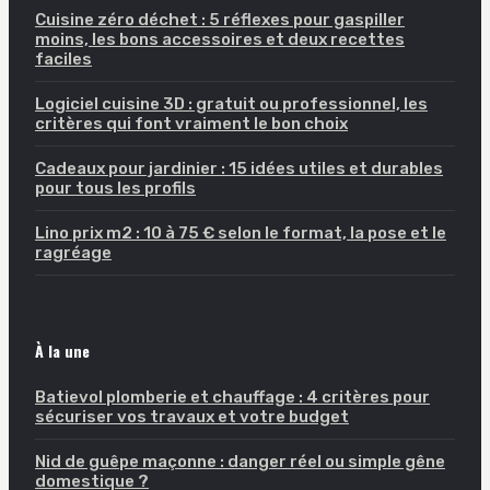
Cuisine zéro déchet : 5 réflexes pour gaspiller
moins, les bons accessoires et deux recettes
faciles
Logiciel cuisine 3D : gratuit ou professionnel, les
critères qui font vraiment le bon choix
Cadeaux pour jardinier : 15 idées utiles et durables
pour tous les profils
Lino prix m2 : 10 à 75 € selon le format, la pose et le
ragréage
À la une
Batievol plomberie et chauffage : 4 critères pour
sécuriser vos travaux et votre budget
Nid de guêpe maçonne : danger réel ou simple gêne
domestique ?