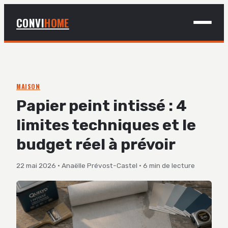
CONVI
HOME
MAISON
BRICOLAGE
MAISON
Papier peint intissé : 4
DÉCO
limites techniques et le
JARDINAGE
budget réel à prévoir
22 mai 2026
·
Anaëlle Prévost-Castel
·
6 min de lecture