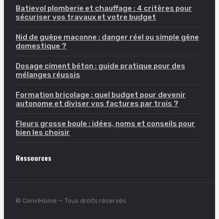
Batievol plomberie et chauffage : 4 critères pour
sécuriser vos travaux et votre budget
Nid de guêpe maçonne : danger réel ou simple gêne
domestique ?
Dosage ciment béton : guide pratique pour des
mélanges réussis
Formation bricolage : quel budget pour devenir
autonome et diviser vos factures par trois ?
Fleurs grosse boule : idées, noms et conseils pour
bien les choisir
Ressources
© ConviHome — Tous droits réservés.