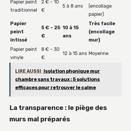
Papier peint
2 € – 10
5 à 8 ans
(encollage
traditionnel
€
papier)
Papier
Très facile
5 € – 25
10 à 15
peint
(encollage
€
ans
intissé
mur)
Papier peint
8 € – 30
12 à 15 ans
Moyenne
vinyle
€
LIRE AUSSI
Isolation phonique mur
chambre sans travaux : 5 solutions
efficaces pour retrouver le calme
La transparence : le piège des
murs mal préparés