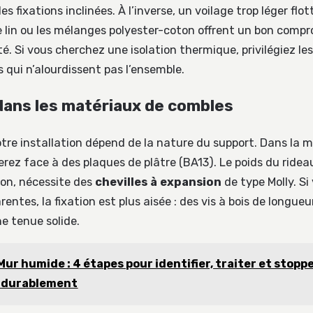
es fixations inclinées. À l’inverse, un voilage trop léger flo
 lin ou les mélanges polyester-coton offrent un bon compr
é. Si vous cherchez une isolation thermique, privilégiez le
 qui n’alourdissent pas l’ensemble.
dans les matériaux de combles
otre installation dépend de la nature du support. Dans la m
erez face à des plaques de plâtre (BA13). Le poids du ride
ion, nécessite des
chevilles à expansion
de type Molly. Si
entes, la fixation est plus aisée : des vis à bois de longue
e tenue solide.
Mur humide : 4 étapes pour identifier, traiter et stoppe
s durablement