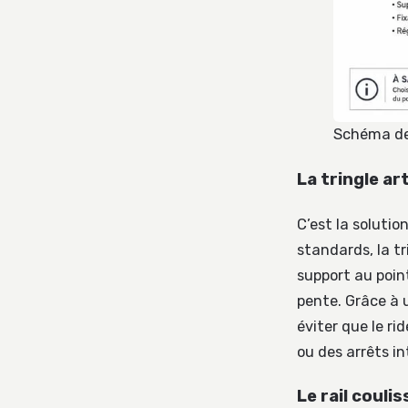
Schéma des
La tringle ar
C’est la solutio
standards, la tr
support au point
pente. Grâce à
éviter que le r
ou des arrêts i
Le rail couli