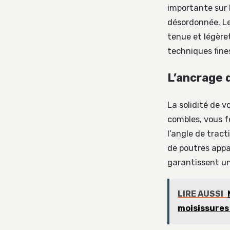
importante sur l
désordonnée. Le
tenue et légèret
techniques fines
L’ancrage 
La solidité de v
combles, vous f
l’angle de tract
de poutres appar
garantissent un
LIRE AUSSI
moisissure