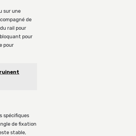
ou sur une
e accompagné de
du rail pour
e bloquant pour
e pour
 ruinent
s spécifiques
angle de fixation
este stable,