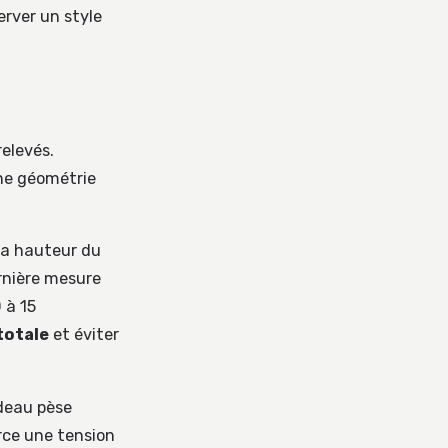
erver un style
relevés.
ne géométrie
la hauteur du
ernière mesure
 à 15
totale
et éviter
ideau pèse
rce une tension