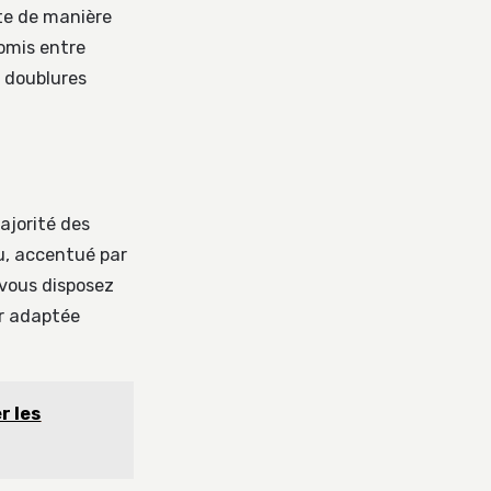
tte de manière
omis entre
s doublures
ajorité des
au, accentué par
 vous disposez
ur adaptée
r les