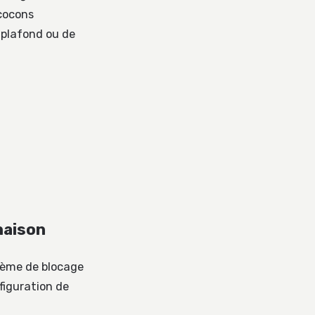
 cocons
u plafond ou de
naison
stème de blocage
nfiguration de