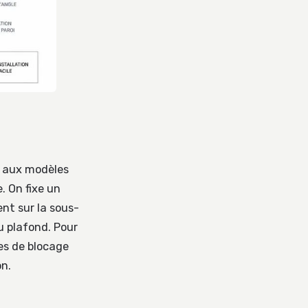
nt aux modèles
. On fixe un
ent sur la sous-
du plafond. Pour
es de blocage
on.