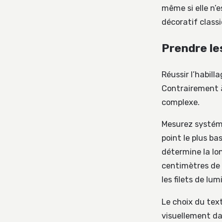
même si elle n’
décoratif class
Prendre le
Réussir l’habill
Contrairement à
complexe.
Mesurez systéma
point le plus ba
détermine la lo
centimètres de 
les filets de lum
Le choix du tex
visuellement da