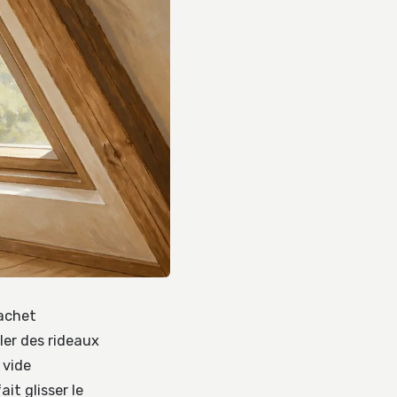
achet
ler des rideaux
 vide
it glisser le