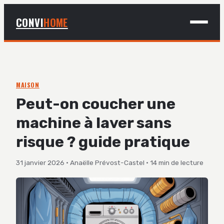
CONVI
HOME
MAISON
BRICOLAGE
MAISON
Peut-on coucher une
DÉCO
machine à laver sans
JARDINAGE
risque ? guide pratique
31 janvier 2026
·
Anaëlle Prévost-Castel
·
14 min de lecture