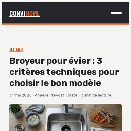
CONVI
HOME
MAISON
BRICOLAGE
MAISON
Broyeur pour évier : 3
DÉCO
critères techniques pour
JARDINAGE
choisir le bon modèle
31 mai 2026
·
Anaëlle Prévost-Castel
·
6 min de lecture