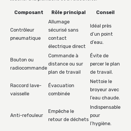
Composant
Rôle principal
Conseil
Allumage
Idéal près
Contrôleur
sécurisé sans
d’un point
pneumatique
contact
d’eau.
électrique direct
Commande à
Évite de
Bouton ou
distance ou sur
percer le plan
radiocommande
plan de travail
de travail.
Nettoie le
Raccord lave-
Évacuation
broyeur avec
vaisselle
combinée
l’eau chaude.
Indispensable
Empêche le
Anti-refouleur
pour
retour de déchets
l’hygiène.