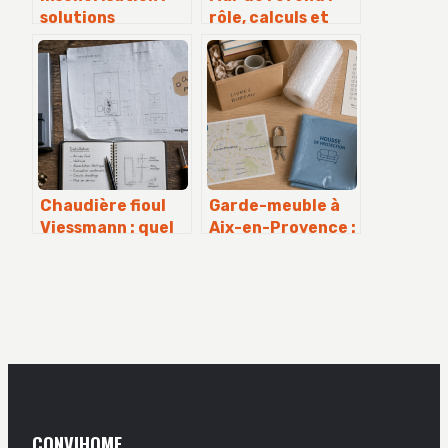
solutions
rôle, calculs et
efficaces pour
règles à connaître
retrouver le
pour vos travaux
calme chez vous
Chaudière fioul
Garde-meuble à
Viessmann : quel
Aix-en-Provence :
budget prévoir
5 critères pour
pour atteindre 97
optimiser votre
% de rendement ?
espace sans
surcoût
CONVIHOME