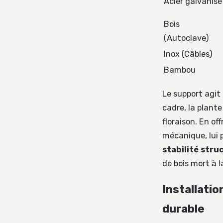
Acier galvanisé
Bois
(Autoclave)
Inox (Câbles)
Bambou
Le support agit
cadre, la plant
floraison. En of
mécanique, lui p
stabilité stru
de bois mort à l
Installatio
durable