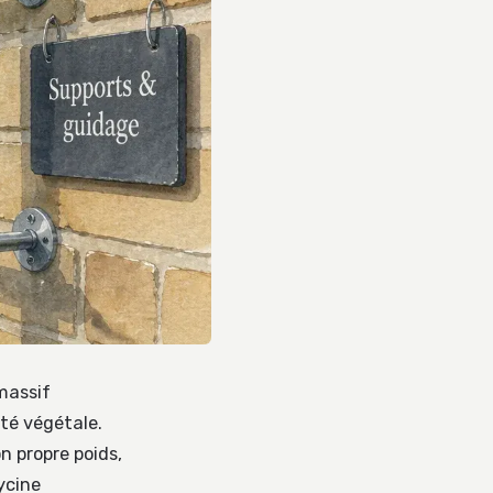
massif
été végétale.
n propre poids,
ycine