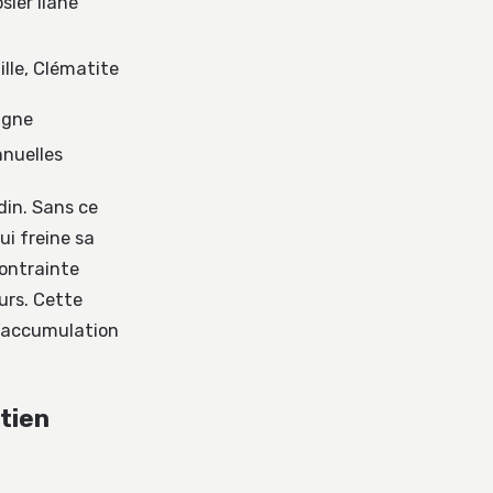
sier liane
lle, Clématite
igne
nnuelles
din. Sans ce
ui freine sa
contrainte
urs. Cette
l’accumulation
ntien