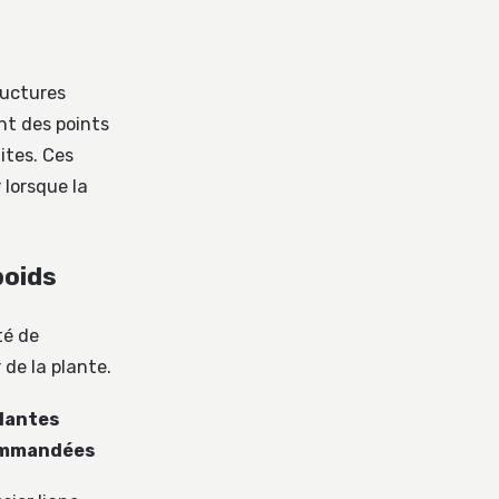
ructures
nt des points
ites. Ces
 lorsque la
poids
té de
 de la plante.
lantes
mmandées