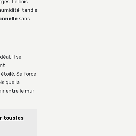
rges. Le bois
humidité, tandis
onnelle
sans
éal. Il se
ent
étoilé. Sa force
is que la
air entre le mur
r tous les