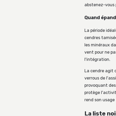
abstenez-vous p
Quand épandr
La période idéal
cendres tamisée
les minéraux da
vent pour ne pas
l'intégration.
La cendre agi
verrous de l'ass
provoquant des c
protège l'activi
rend son usage s
La liste no