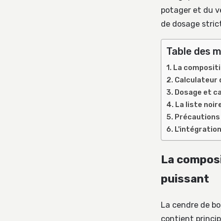
potager et du v
de dosage stric
Table des m
La compositi
Calculateur 
Dosage et cal
La liste noi
Précautions 
L'intégratio
La composi
puissant
La cendre de boi
contient princ