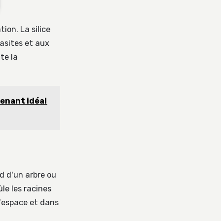
tion. La silice
rasites et aux
te la
ntenant idéal
d d'un arbre ou
ûle les racines
l'espace et dans