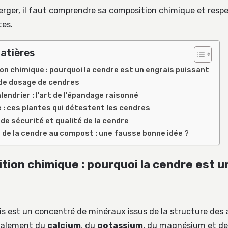
erger, il faut comprendre sa composition chimique et respe
tes.
atières
on chimique : pourquoi la cendre est un engrais puissant
de dosage de cendres
endrier : l'art de l'épandage raisonné
re : ces plantes qui détestent les cendres
de sécurité et qualité de la cendre
n de la cendre au compost : une fausse bonne idée ?
tion chimique : pourquoi la cendre est u
s est un concentré de minéraux issus de la structure des a
ipalement du
calcium
, du
potassium
, du magnésium et de l