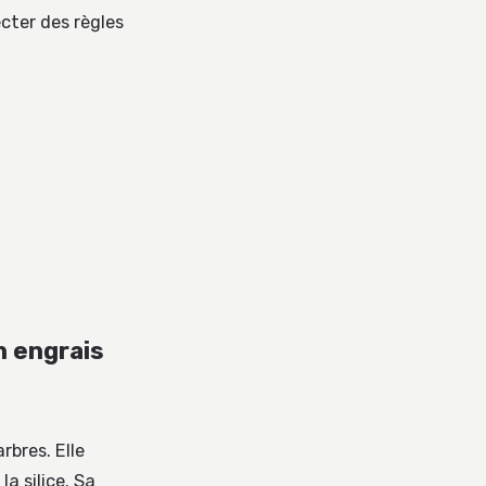
cter des règles
n engrais
rbres. Elle
a silice. Sa