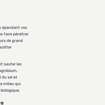
 En épandant vos
e faire pénétrer
ours de grand
ciliter
t sauter les
 magnésium,
 du sol et
e milieu qui
 biologique.
es