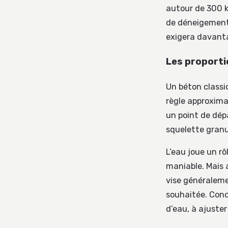
autour de 300 k
de déneigement
exigera davanta
Les proportio
Un béton classi
règle approxima
un point de dép
squelette granul
L’eau joue un rô
maniable. Mais a
vise généraleme
souhaitée. Conc
d’eau, à ajuste