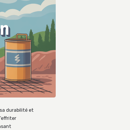
a durabilité et
effriter
nsant