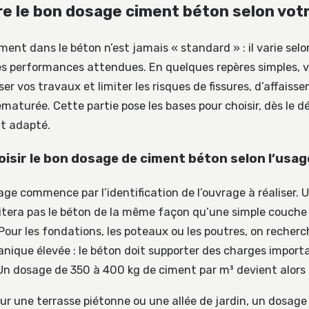
 le bon dosage ciment béton selon votr
ent dans le béton n’est jamais « standard » : il varie selo
 les performances attendues. En quelques repères simples,
er vos travaux et limiter les risques de fissures, d’affaiss
maturée. Cette partie pose les bases pour choisir, dès le d
t adapté.
sir le bon dosage de ciment béton selon l’usag
ge commence par l’identification de l’ouvrage à réaliser. U
citera pas le béton de la même façon qu’une simple couche
Pour les fondations, les poteaux ou les poutres, on recher
nique élevée : le béton doit supporter des charges import
Un dosage de 350 à 400 kg de ciment par m³ devient alors 
ur une terrasse piétonne ou une allée de jardin, un dosag