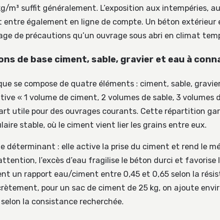
g/m³ suffit généralement. L’exposition aux intempéries, au
 entre également en ligne de compte. Un béton extérieu
ge de précautions qu’un ouvrage sous abri en climat tem
ns de base ciment, sable, gravier et eau à conn
que se compose de quatre éléments : ciment, sable, gravier
tive « 1 volume de ciment, 2 volumes de sable, 3 volumes de
art utile pour des ouvrages courants. Cette répartition ga
aire stable, où le ciment vient lier les grains entre eux.
le déterminant : elle active la prise du ciment et rend le m
ttention, l’excès d’eau fragilise le béton durci et favorise l
nt un rapport eau/ciment entre 0,45 et 0,65 selon la rési
rètement, pour un sac de ciment de 25 kg, on ajoute enviro
r selon la consistance recherchée.