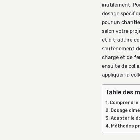
inutilement. Po
dosage spécifiq
pour un chantier
selon votre proj
et à traduire c
soutènement de 
charge et de fer
ensuite de coll
appliquer la coll
Table des m
Comprendre l
Dosage cimen
Adapter le d
Méthodes pra