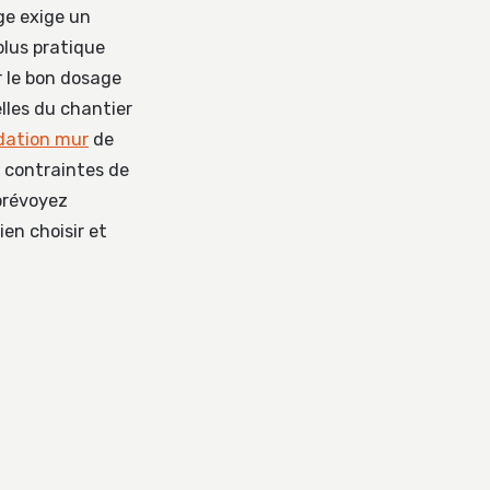
ge exige un
plus pratique
r le bon dosage
elles du chantier
dation mur
de
 contraintes de
 prévoyez
ien choisir et