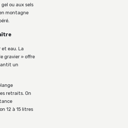
 gel ou aux sels
r en montagne
péré.
aître
 et eau. La
 gravier » offre
rantit un
élange
es retraits. On
stance
n 12 à 15 litres