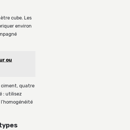
ètre cube. Les
briquer environ
compagné
ur ou
e ciment, quatre
 : utilisez
r l’homogénéité
 types