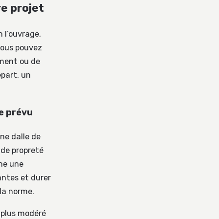
e projet
n l’ouvrage,
 vous pouvez
ement ou de
épart, un
e prévu
ne dalle de
 de propreté
che une
antes et durer
la norme.
e plus modéré