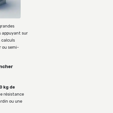
 grandes
s appuyant sur
 calculs
r ou semi-
ancher
0 kg de
ne résistance
ardin ou une