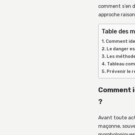
comment s’en dé
approche raison
Table des m
Comment iden
Le danger est
Les méthode
Tableau comp
Prévenir le
Comment id
?
Avant toute acti
maçonne, souve
morphologiques 