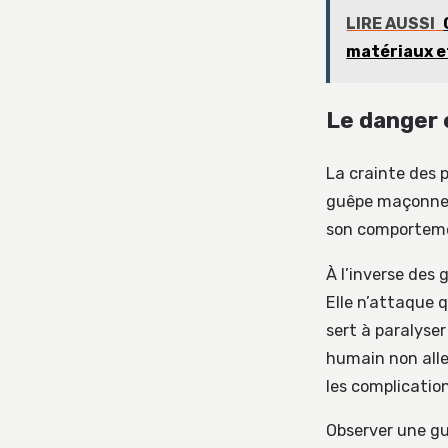
LIRE AUSSI
matériaux et
Le danger e
La crainte des 
guêpe maçonne e
son comportemen
À l’inverse des
Elle n’attaque 
sert à paralyser
humain non alle
les complication
Observer une gu