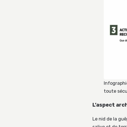
Infographi
toute sécu
L’aspect arch
Le nid de la gu
salive et de ter