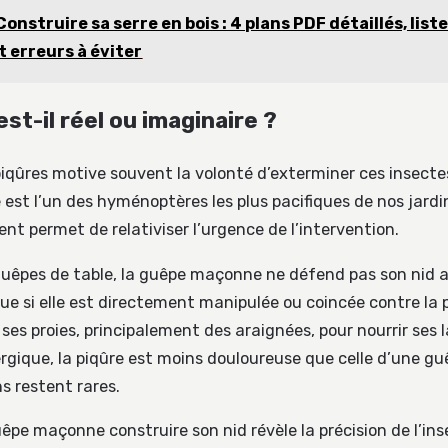
Construire sa serre en bois : 4 plans PDF détaillés, list
 erreurs à éviter
st-il réel ou imaginaire ?
piqûres motive souvent la volonté d’exterminer ces insectes
st l’un des hyménoptères les plus pacifiques de nos jard
t permet de relativiser l’urgence de l’intervention.
 guêpes de table, la guêpe maçonne ne défend pas son nid a
que si elle est directement manipulée ou coincée contre la 
 ses proies, principalement des araignées, pour nourrir ses 
rgique, la piqûre est moins douloureuse que celle d’une gu
s restent rares.
êpe maçonne construire son nid révèle la précision de l’ins