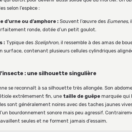
es selon l’espèce :
e d’urne ou d’amphore :
Souvent l’œuvre des
Eumenes
, 
parfaitement ronde, dotée d’un petit goulot.
s :
Typique des
Sceliphron
, il ressemble à des amas de bou
n surface, contenant plusieurs cellules cylindriques aligné
’insecte : une silhouette singulière
e se reconnaît à sa silhouette très allongée. Son abdomen
étiole extrêmement fin, une
taille de guêpe
marquée qui 
Elles sont généralement noires avec des taches jaunes vives
’un bourdonnement sonore mais peu agressif. Contrairem
travaillent seules et ne forment jamais d’essaim.