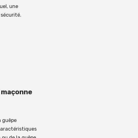
uel, une
sécurité.
e maçonne
La guêpe
caractéristiques
 ou de la guêpe