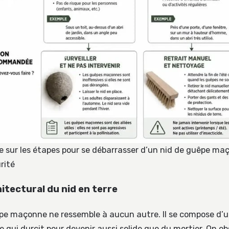
e sur les étapes pour se débarrasser d’un nid de guêpe ma
rité
itectural du nid en terre
êpe maçonne ne ressemble à aucun autre. Il se compose d’
re qui durcit pour devenir aussi solide que du mortier. On o