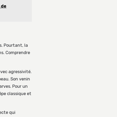
e de
. Pourtant, la
ins. Comprendre
vec agressivité.
peau. Son venin
larves. Pour un
êpe classique et
ecte qui