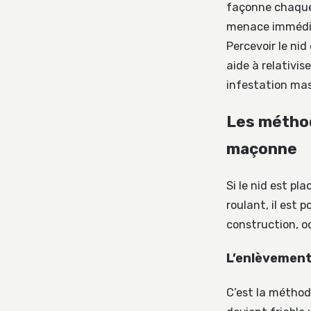
façonne chaque 
menace immédiat
Percevoir le ni
aide à relativi
infestation mas
Les méthod
maçonne
Si le nid est p
roulant, il est 
construction, o
L’enlèvemen
C’est la méthode