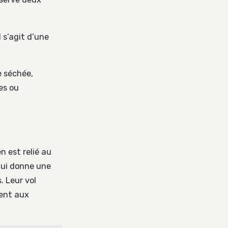
il s’agit d’une
e séchée,
es ou
 est relié au
lui donne une
. Leur vol
ent aux