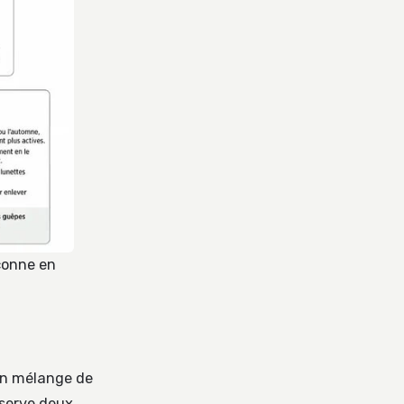
çonne en
un mélange de
bserve deux