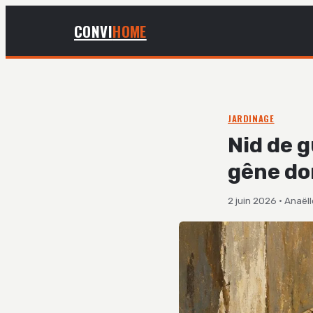
CONVI
HOME
JARDINAGE
Nid de 
gêne do
2 juin 2026
·
Anaëll