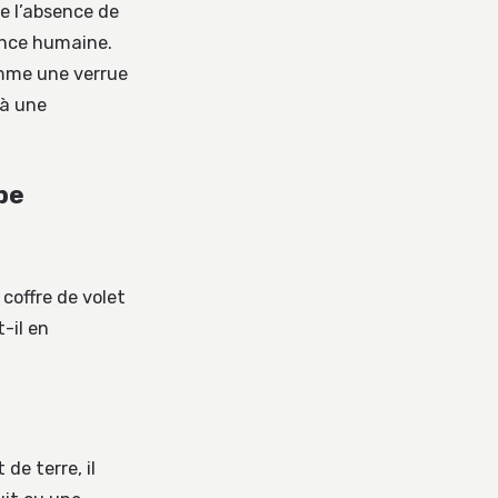
e l’absence de
ence humaine.
omme une verrue
 à une
pe
coffre de volet
t-il en
de terre, il