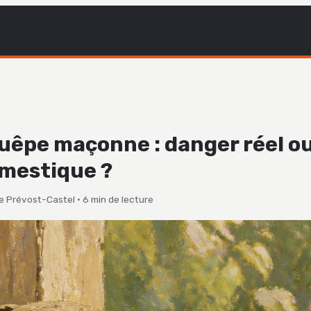
guêpe maçonne : danger réel o
mestique ?
e Prévost-Castel
·
6 min de lecture