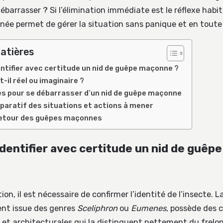
barrasser ? Si l’élimination immédiate est le réflexe habit
née permet de gérer la situation sans panique et en toute 
atières
tifier avec certitude un nid de guêpe maçonne ?
-il réel ou imaginaire ?
s pour se débarrasser d’un nid de guêpe maçonne
aratif des situations et actions à mener
 retour des guêpes maçonnes
entifier avec certitude un nid de guêp
on, il est nécessaire de confirmer l’identité de l’insecte. 
nt issue des genres
Sceliphron
ou
Eumenes
, possède des 
et architecturales qui la distinguent nettement du frelon