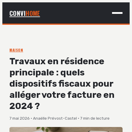
CONVI
HOME
MAISON
BRICOLAGE
MAISON
Travaux en résidence
DÉCO
principale : quels
JARDINAGE
dispositifs fiscaux pour
alléger votre facture en
2024 ?
7 mai 2026
·
Anaëlle Prévost-Castel
·
7 min de lecture