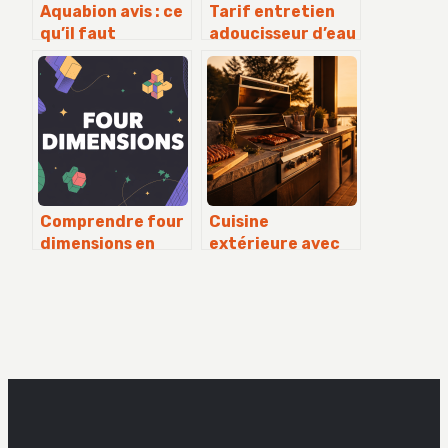
Aquabion avis : ce
Tarif entretien
qu’il faut
adoucisseur d’eau
vraiment savoir
: combien prévoir
avant d’acheter
et comment
payer le juste prix
Comprendre four
Cuisine
dimensions en
extérieure avec
profondeur sans
barbecue : guide
se perdre dans le
pratique pour
jargon
concevoir un
espace durable et
fonctionnel