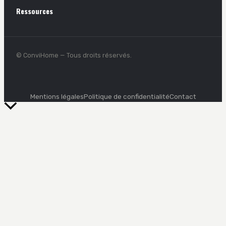
Ressources
© ConviHome — Tous droits réservés.
Mentions légales
Politique de confidentialité
Contact
Retour
en
haut