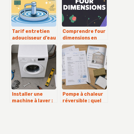
Tarif entretien
Comprendre four
adoucisseur d’eau
dimensions en
: combien prévoir
profondeur sans
et comment
se perdre dans le
payer le juste prix
jargon
Installer une
Pompe à chaleur
machine à laver :
réversible : quel
4 étapes clés pour
budget prévoir
un raccordement
entre 4 000 € et
conforme et
18 000 € ?
sécurisé