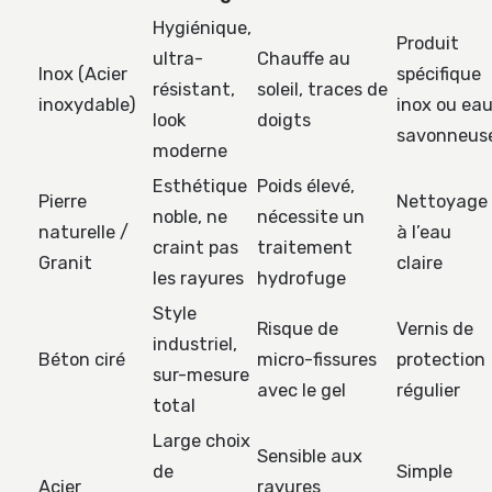
Hygiénique,
Produit
ultra-
Chauffe au
Inox (Acier
spécifique
résistant,
soleil, traces de
inoxydable)
inox ou ea
look
doigts
savonneus
moderne
Esthétique
Poids élevé,
Pierre
Nettoyage
noble, ne
nécessite un
naturelle /
à l’eau
craint pas
traitement
Granit
claire
les rayures
hydrofuge
Style
Risque de
Vernis de
industriel,
Béton ciré
micro-fissures
protection
sur-mesure
avec le gel
régulier
total
Large choix
Sensible aux
de
Simple
Acier
rayures