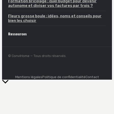
Formation bricolage : quel budget pour devenir
autonome et diviser vos factures par trois ?
Fleurs grosse boule : idées, noms et conseils pour
bien les choisir
Ressources
© ConviHome — Tous droits réservés.
Mentions légales
Politique de confidentialité
Contact
Retour
en
haut