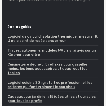
directs pour avancer sans perdre de temps ni d'argent.
Derniers guides
Logiciel de calcul d’isolation thermique : mesurer R,
U et le point de rosée sans erreur
Traces, autonomie, modèles WV : le vrai avis sur un
Kärcher pour vitre
Cuisine zéro déchet : 5 réflexes pour gaspiller
moins, les bons accessoires et deux recettes
faciles
Logiciel cuisine 3D : gratuit ou professionnel, les
critères qui font vraiment le bon choix
Cadeaux pour jardinier : 15 idées utiles et durables
pour tous les profils