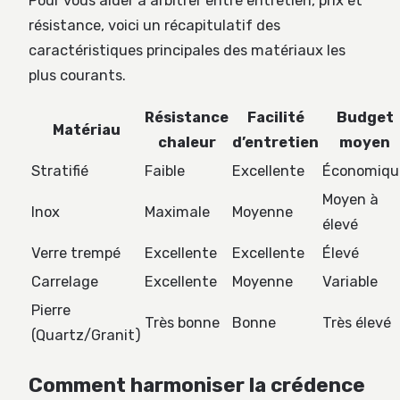
Pour vous aider à arbitrer entre entretien, prix et
résistance, voici un récapitulatif des
caractéristiques principales des matériaux les
plus courants.
Résistance
Facilité
Budget
Matériau
chaleur
d’entretien
moyen
Stratifié
Faible
Excellente
Économiqu
Moyen à
Inox
Maximale
Moyenne
élevé
Verre trempé
Excellente
Excellente
Élevé
Carrelage
Excellente
Moyenne
Variable
Pierre
Très bonne
Bonne
Très élevé
(Quartz/Granit)
Comment harmoniser la crédence