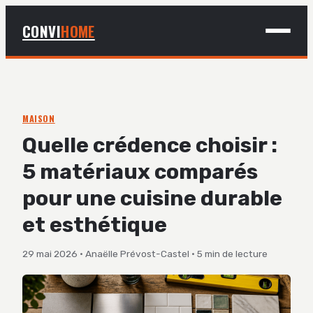
CONVI
HOME
MAISON
BRICOLAGE
MAISON
Quelle crédence choisir :
DÉCO
5 matériaux comparés
JARDINAGE
pour une cuisine durable
et esthétique
29 mai 2026
·
Anaëlle Prévost-Castel
·
5 min de lecture