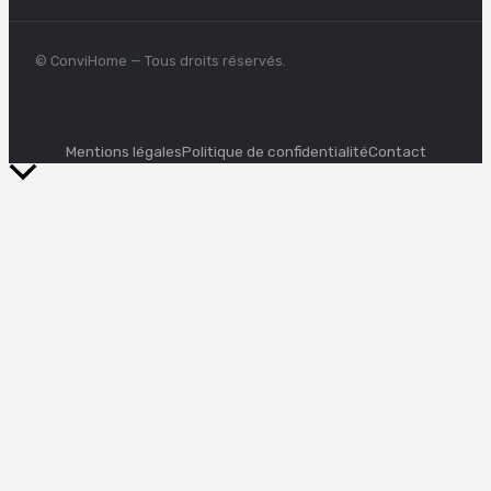
© ConviHome — Tous droits réservés.
Mentions légales
Politique de confidentialité
Contact
Retour
en
haut