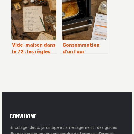
efficacement vos
choisir vos
offres de travaux
essences et
sections durables
Vide-maison dans
Consommation
le 72 : les règles
d’un four
pour éviter une
électrique : calcul
amende de 30 000
réel et 4 leviers
euros
pour réduire
votre facture
CONVIHOME
Bricolage, déco, jardinage et aménagement : des guides