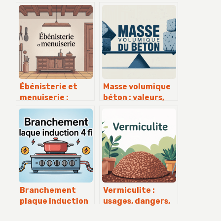
Ébénisterie et
Masse volumique
menuiserie :
béton : valeurs,
différences,
calculs et choix
métiers et choix
pratiques
des matériaux
Branchement
Vermiculite :
plaque induction
usages, dangers,
4 fils : le guide
alternatives et