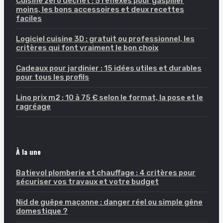
Cuisine zéro déchet : 5 réflexes pour gaspiller
moins, les bons accessoires et deux recettes
faciles
Logiciel cuisine 3D : gratuit ou professionnel, les
critères qui font vraiment le bon choix
Cadeaux pour jardinier : 15 idées utiles et durables
pour tous les profils
Lino prix m2 : 10 à 75 € selon le format, la pose et le
ragréage
À la une
Batievol plomberie et chauffage : 4 critères pour
sécuriser vos travaux et votre budget
Nid de guêpe maçonne : danger réel ou simple gêne
domestique ?