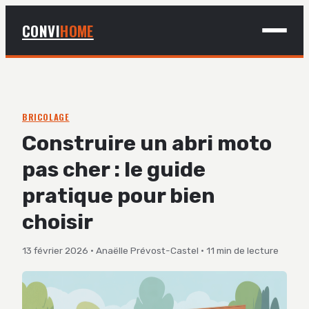
CONVI
HOME
MAISON
BRICOLAGE
BRICOLAGE
Construire un abri moto
DÉCO
pas cher : le guide
JARDINAGE
pratique pour bien
choisir
13 février 2026
·
Anaëlle Prévost-Castel
·
11 min de lecture