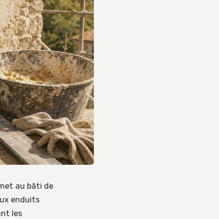
rmet au bâti de
aux enduits
nt les