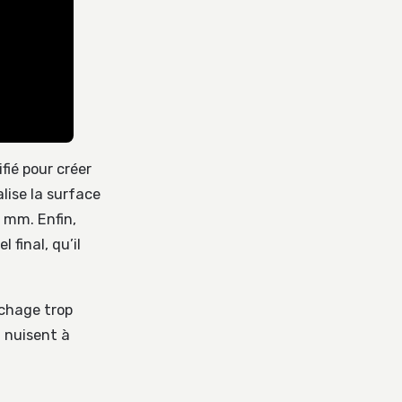
fié pour créer
alise la surface
0 mm. Enfin,
 final, qu’il
échage trop
i nuisent à