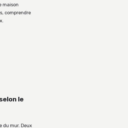
ne maison
gs, comprendre
x.
selon le
re du mur. Deux