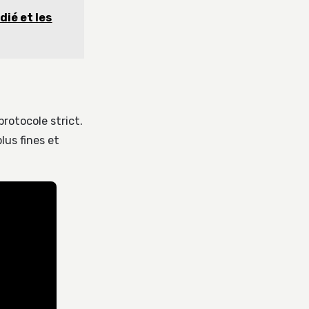
dié et les
rotocole strict.
lus fines et