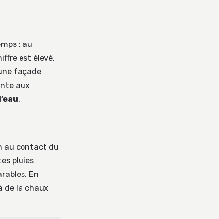
emps : au
hiffre est élevé,
 une façade
ante aux
d’eau
.
n au contact du
tes pluies
arables. En
 à de la chaux