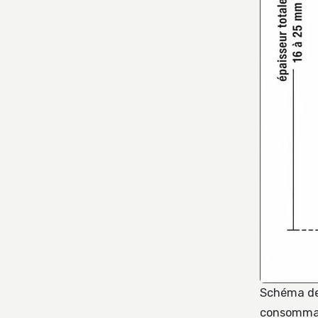
Schéma des
consomma