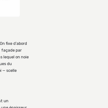
 On fixe d’abord
la façade par
s lequel on noie
ques du
i — scelle
st un
e une épaisseur