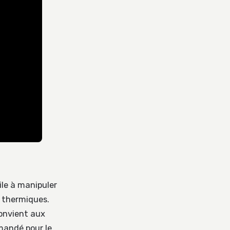
cile à manipuler
s thermiques.
convient aux
mandé pour le