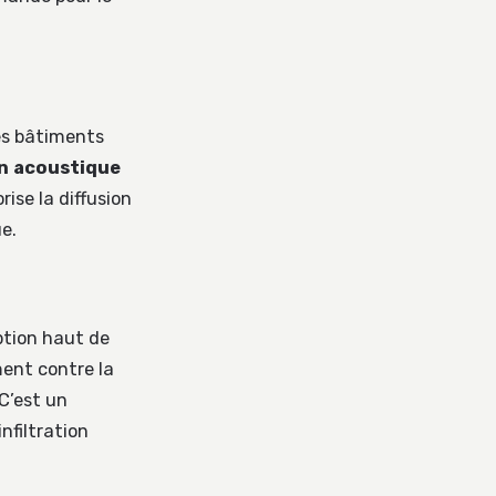
les bâtiments
on acoustique
rise la diffusion
e.
option haut de
ment contre la
 C’est un
nfiltration