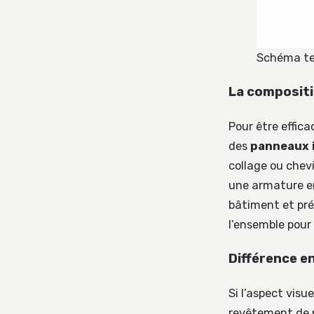
Schéma tec
La compositi
Pour être effica
des
panneaux 
collage ou chev
une armature en
bâtiment et prév
l’ensemble pour 
Différence en
Si l’aspect visue
revêtement de p