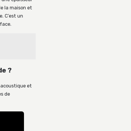
de la maison et
e. C’est un
rface.
de ?
t acoustique et
es de