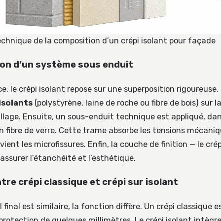
hnique de la composition d’un crépi isolant pour façade
on d’un système sous enduit
ce, le crépi isolant repose sur une superposition rigoureuse.
isolants
(polystyrène, laine de roche ou fibre de bois) sur 
illage. Ensuite, un sous-enduit technique est appliqué, dan
 fibre de verre. Cette trame absorbe les tensions mécani
ient les microfissures. Enfin, la couche de finition — le crép
assurer l’étanchéité et l’esthétique.
tre crépi classique et crépi sur isolant
l final est similaire, la fonction diffère. Un crépi classique e
rotection de quelques millimètres. Le crépi isolant intègr