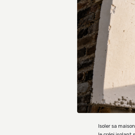
Isoler sa maiso
le crépi isolan