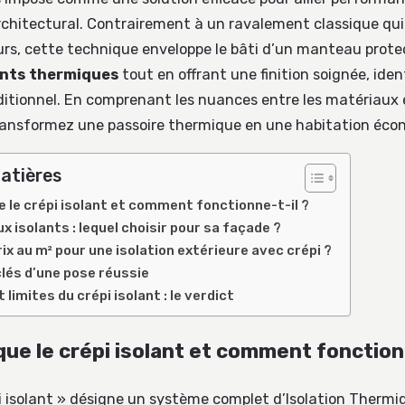
chitectural. Contrairement à un ravalement classique qui 
murs, cette technique enveloppe le bâti d’un manteau protec
nts thermiques
tout en offrant une finition soignée, iden
ditionnel. En comprenant les nuances entre les matériaux
ransformez une passoire thermique en une habitation éco
atières
 le crépi isolant et comment fonctionne-t-il ?
 isolants : lequel choisir pour sa façade ?
rix au m² pour une isolation extérieure avec crépi ?
lés d’une pose réussie
limites du crépi isolant : le verdict
que le crépi isolant et comment fonctionn
i isolant » désigne un système complet d’Isolation Thermi