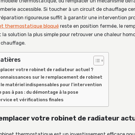
 modèle thermostatique, ou remplacer un mécanisme défai
omberie accessible. Si toucher à un circuit de chauffage ce
réparation rigoureuse suffit à garantir une intervention pr
et thermostatique bloqué
reste en position fermée, le re
 la solution la plus simple pour retrouver une chaleur homo
 chauffage.
atières
placer votre robinet de radiateur actuel ?
connaissances sur le remplacement de robinet
 le matériel indispensables pour l’intervention
 pas à pas : du démontage à la pose
rvice et vérifications finales
emplacer votre robinet de radiateur actu
obinet thermostatique est un investissement efficace pour