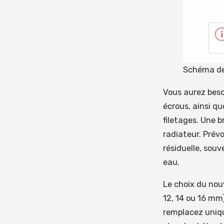
Schéma de
Vous aurez bes
écrous, ainsi q
filetages. Une b
radiateur. Prévo
résiduelle, souv
eau.
Le choix du nou
12, 14 ou 16 mm
remplacez unique