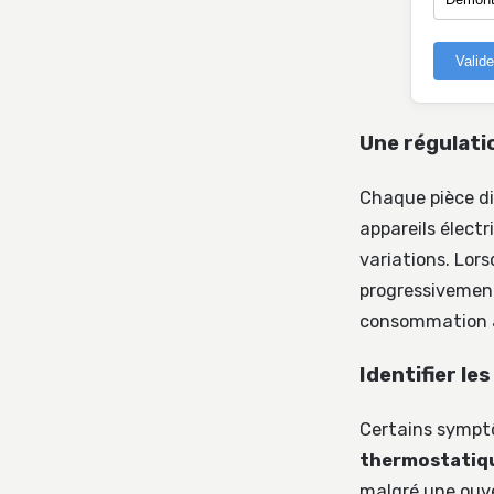
Valid
Une régulati
Chaque pièce di
appareils élect
variations. Lor
progressivement
consommation a
Identifier le
Certains sympt
thermostatiq
malgré une ouve