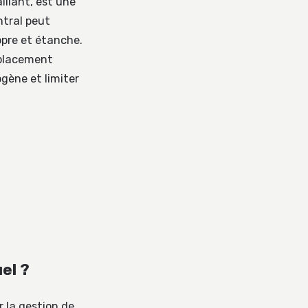
llant, est une
ntral peut
opre et étanche.
mplacement
gène et limiter
el ?
 la gestion de