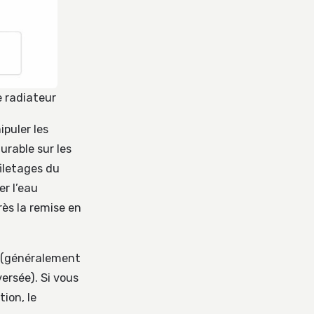
 radiateur
puler les
urable sur les
filetages du
er l’eau
rès la remise en
e (généralement
ersée). Si vous
ion, le