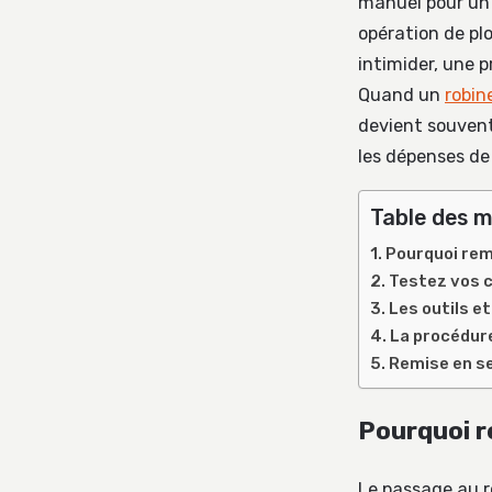
manuel pour un
opération de pl
intimider, une p
Quand un
robin
devient souvent
les dépenses de
Table des m
Pourquoi rem
Testez vos 
Les outils et
La procédure
Remise en se
Pourquoi r
Le passage au r