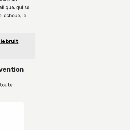
llique, qui se
l échoue, le
le bruit
rvention
 toute