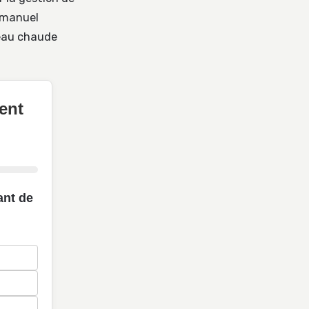
 manuel
’eau chaude
ent
ant de