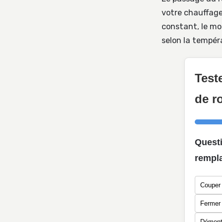
votre chauffage
constant, le m
selon la tempér
Test
de r
Questi
rempla
Couper 
Fermer 
Démonte