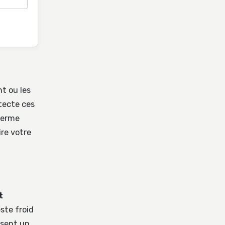
t ou les
tecte ces
 ferme
ire votre
t
ste froid
ssent un