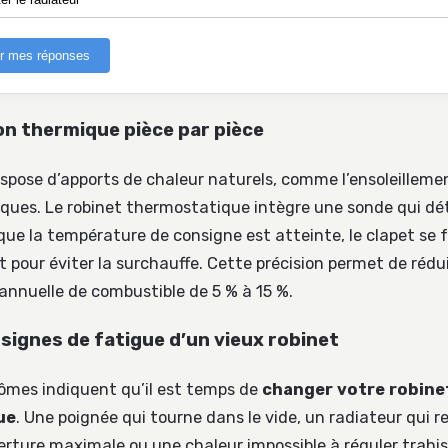
er mes réponses
on thermique pièce par pièce
spose d’apports de chaleur naturels, comme l’ensoleillemen
riques. Le robinet thermostatique intègre une sonde qui dé
sque la température de consigne est atteinte, le clapet se
 pour éviter la surchauffe. Cette précision permet de rédu
nnuelle de combustible de 5 % à 15 %.
s signes de fatigue d’un vieux robinet
ômes indiquent qu’il est temps de
changer votre robine
ue
. Une poignée qui tourne dans le vide, un radiateur qui re
rture maximale ou une chaleur impossible à réguler trahi