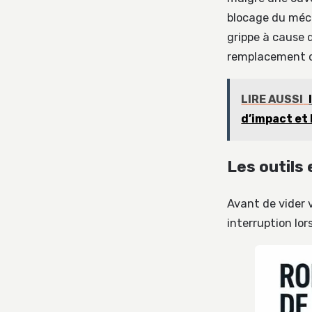
blocage du méca
grippe à cause 
remplacement c
LIRE AUSSI
d’impact et 
Les outils 
Avant de vider v
interruption lor