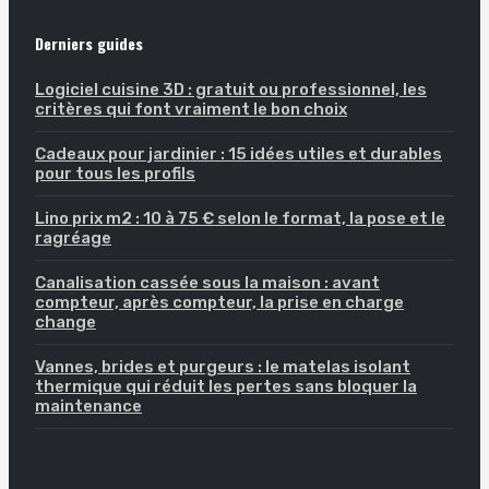
Derniers guides
Logiciel cuisine 3D : gratuit ou professionnel, les
critères qui font vraiment le bon choix
Cadeaux pour jardinier : 15 idées utiles et durables
pour tous les profils
Lino prix m2 : 10 à 75 € selon le format, la pose et le
ragréage
Canalisation cassée sous la maison : avant
compteur, après compteur, la prise en charge
change
Vannes, brides et purgeurs : le matelas isolant
thermique qui réduit les pertes sans bloquer la
maintenance