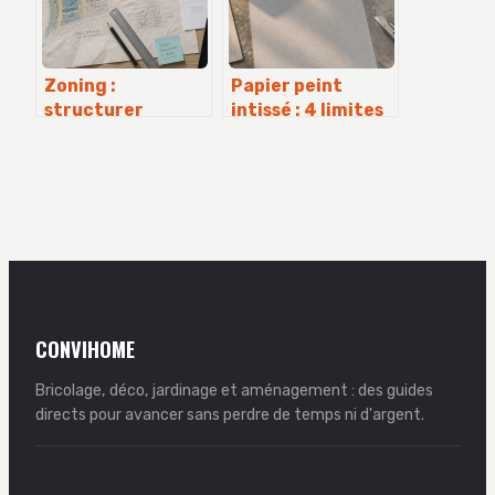
Zoning :
Papier peint
structurer
intissé : 4 limites
l’espace urbain et
techniques et le
l’interface web
budget réel à
pour maximiser
prévoir
l’efficacité
CONVIHOME
Bricolage, déco, jardinage et aménagement : des guides
directs pour avancer sans perdre de temps ni d'argent.