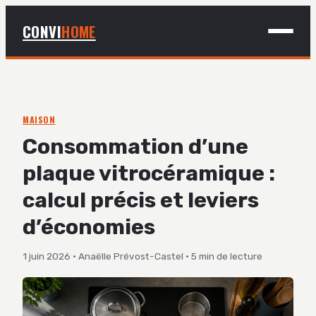
CONVI
HOME
MAISON
BRICOLAGE
MAISON
Consommation d’une
DÉCO
plaque vitrocéramique :
JARDINAGE
calcul précis et leviers
d’économies
1 juin 2026
·
Anaëlle Prévost-Castel
·
5 min de lecture