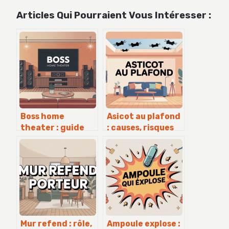
Articles Qui Pourraient Vous Intéresser :
Boss home
Asicot au plafond
theater : guide
: causes, risques
complet pour
et solutions
choisir, installer
efficaces
et optimiser
Mur refend : rôle,
Ampoule explose :