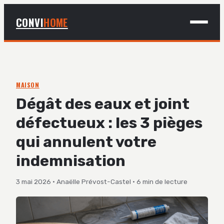
CONVI
HOME
MAISON
BRICOLAGE
MAISON
Dégât des eaux et joint
DÉCO
défectueux : les 3 pièges
JARDINAGE
qui annulent votre
indemnisation
3 mai 2026
·
Anaëlle Prévost-Castel
·
6 min de lecture