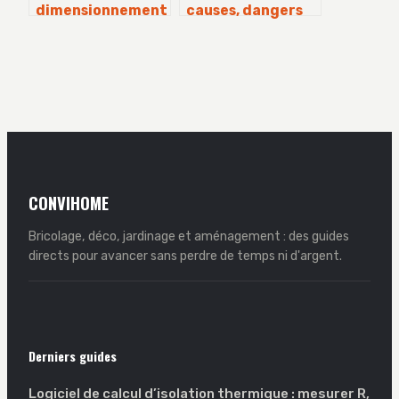
dimensionnement
causes, dangers
et points clés à
et solutions
connaître
simples
CONVIHOME
Bricolage, déco, jardinage et aménagement : des guides
directs pour avancer sans perdre de temps ni d'argent.
Derniers guides
Logiciel de calcul d’isolation thermique : mesurer R,