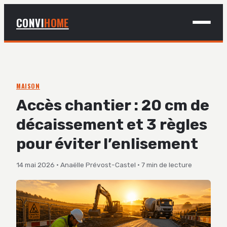
CONVI
HOME
MAISON
BRICOLAGE
MAISON
Accès chantier : 20 cm de
DÉCO
décaissement et 3 règles
JARDINAGE
pour éviter l’enlisement
14 mai 2026
·
Anaëlle Prévost-Castel
·
7 min de lecture