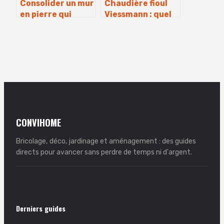
Consolider un mur
Chaudière fioul
en pierre qui
Viessmann : quel
penche sans tout
budget prévoir
démolir
pour atteindre 97
% de rendement ?
CONVIHOME
Bricolage, déco, jardinage et aménagement : des guides
directs pour avancer sans perdre de temps ni d'argent.
Derniers guides