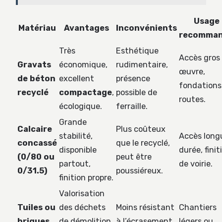
Usage
Matériau
Avantages
Inconvénients
recomma
Très
Esthétique
Accès gros
Gravats
économique,
rudimentaire,
œuvre,
de béton
excellent
présence
fondations
recyclé
compactage
,
possible de
routes.
écologique.
ferraille.
Grande
Calcaire
Plus coûteux
stabilité,
Accès long
concassé
que le recyclé,
disponible
durée, finit
(0/80 ou
peut être
partout,
de voirie.
0/31.5)
poussiéreux.
finition propre.
Valorisation
Tuiles ou
des déchets
Moins résistant
Chantiers
briques
de démolition,
à l’écrasement
légers ou