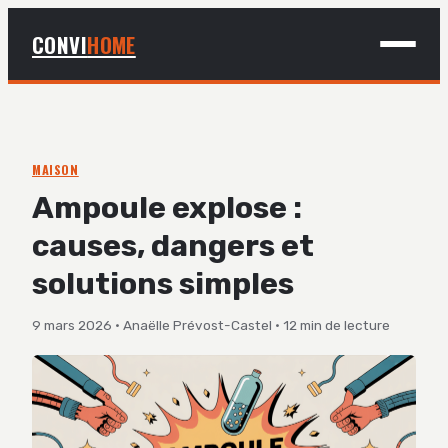
CONVI
HOME
MAISON
BRICOLAGE
MAISON
Ampoule explose :
DÉCO
causes, dangers et
JARDINAGE
solutions simples
9 mars 2026
·
Anaëlle Prévost-Castel
·
12 min de lecture