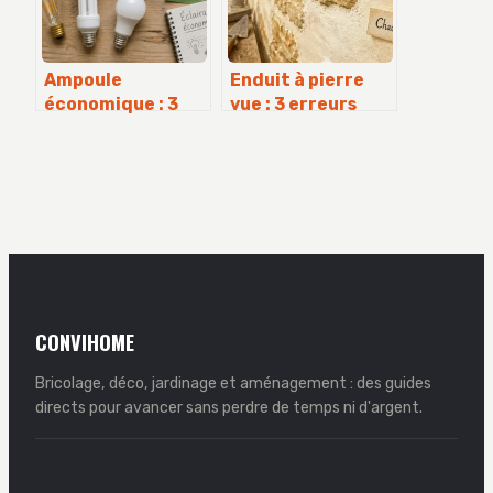
Ampoule
Enduit à pierre
économique : 3
vue : 3 erreurs
critères
fatales qui
essentiels pour
ruinent le cachet
réduire vos
de vos murs
factures
d’électricité
CONVIHOME
Bricolage, déco, jardinage et aménagement : des guides
directs pour avancer sans perdre de temps ni d'argent.