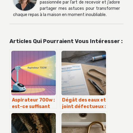
passionnée par l’art de recevoir et j’adore
partager mes astuces pour transformer
chaque repas à la maison en moment inoubliable.
Articles Qui Pourraient Vous Intéresser :
Aspirateur 700w :
Dégât des eaux et
est-ce suffisant
joint défectueux :
pour bien
les 3 pièges qui
nettoyer votre
annulent votre
logement ?
indemnisation