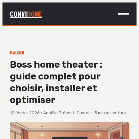
CONVI
HOME
MAISON
BRICOLAGE
MAISON
Boss home theater :
DÉCO
guide complet pour
JARDINAGE
choisir, installer et
optimiser
12 février 2026
·
Anaëlle Prévost-Castel
·
13 min de lecture