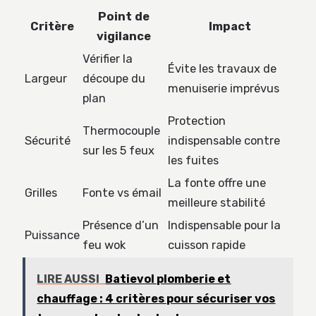
Point de
Critère
Impact
vigilance
Vérifier la
Évite les travaux de
Largeur
découpe du
menuiserie imprévus
plan
Protection
Thermocouple
Sécurité
indispensable contre
sur les 5 feux
les fuites
La fonte offre une
Grilles
Fonte vs émail
meilleure stabilité
Présence d’un
Indispensable pour la
Puissance
feu wok
cuisson rapide
LIRE AUSSI
Batievol plomberie et
chauffage : 4 critères pour sécuriser vos