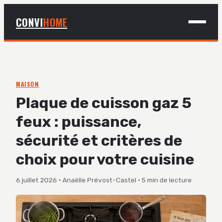
CONVI
HOME
MAISON
BRICOLAGE
MAISON
Plaque de cuisson gaz 5
DÉCO
feux : puissance,
JARDINAGE
sécurité et critères de
choix pour votre cuisine
6 juillet 2026
·
Anaëlle Prévost-Castel
·
5 min de lecture