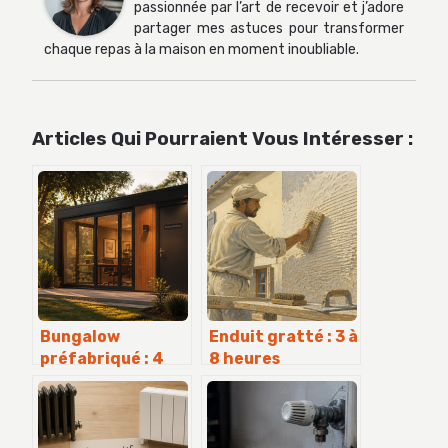
passionnée par l’art de recevoir et j’adore
partager mes astuces pour transformer
chaque repas à la maison en moment inoubliable.
Articles Qui Pourraient Vous Intéresser :
Bungalow
Enduit gratté : 3 à
préfabriqué : 4
8 heures
semaines pour
d’attente pour
transformer un
une façade
espace brut en
durable et
bureau
esthétique