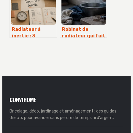
opérationnel
Radiateur à
Robinet de
inertie : 3
radiateur qui fuit
technologies et le
: 3 méthodes de
critère de la
réparation et
pierre pour
diagnostic
stopper le
gaspillage
CONVIHOME
Bricolage, déco, jardinage et aménagement : des guides
directs pour avancer sans perdre de temps ni d'argent.