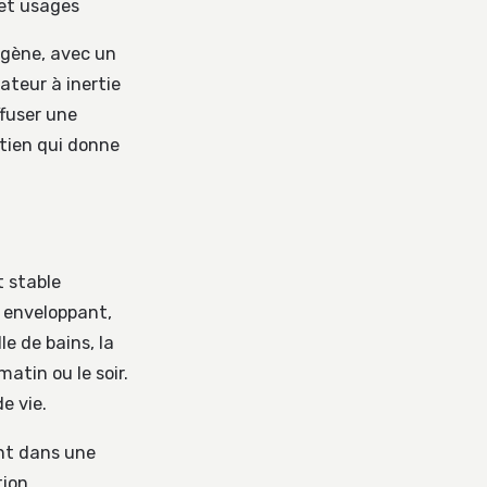
 et usages
ogène, avec un
ateur à inertie
ffuser une
ntien qui donne
t stable
s enveloppant,
le de bains, la
matin ou le soir.
e vie.
ant dans une
ion,