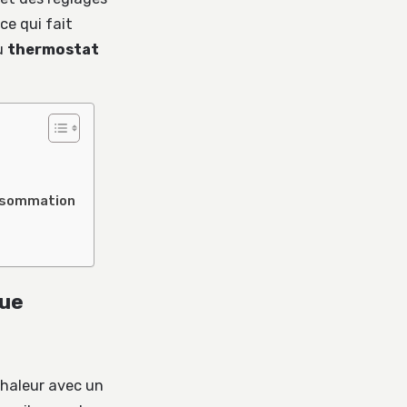
ce qui fait
du
thermostat
onsommation
que
chaleur avec un