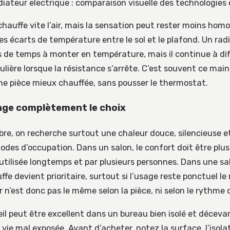
adiateur electrique : comparaison visuelle des technologies
hauffe vite l’air, mais la sensation peut rester moins hom
des écarts de température entre le sol et le plafond. Un radi
s de temps à monter en température, mais il continue à di
ulière lorsque la résistance s’arrête. C’est souvent ce mai
une pièce mieux chauffée, sans pousser le thermostat.
nge complètement le choix
e, on recherche surtout une chaleur douce, silencieuse e
iodes d’occupation. Dans un salon, le confort doit être plu
 utilisée longtemps et par plusieurs personnes. Dans une sal
ffe devient prioritaire, surtout si l’usage reste ponctuel le 
 n’est donc pas le même selon la pièce, ni selon le rythme d
l peut être excellent dans un bureau bien isolé et décev
vie mal exposée. Avant d’acheter, notez la surface, l’isolat