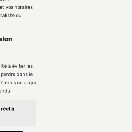
et vos horaires
aliste ou
elon
té à éviter les
 perdre dans le
”, mais celui qui
tendu.
 réel à