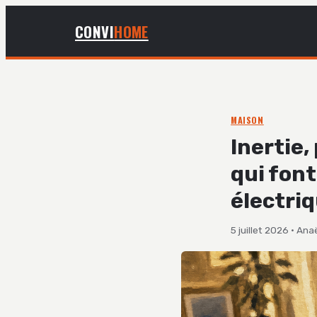
CONVI
HOME
MAISON
Inertie,
qui font
électri
5 juillet 2026
·
Anaë