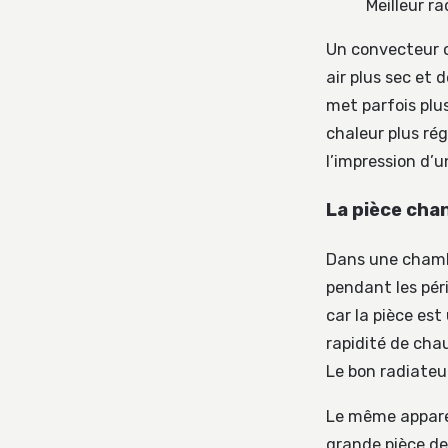
Meilleur r
Un convecteur c
air plus sec et 
met parfois plu
chaleur plus rég
l’impression d’
La pièce cha
Dans une chambr
pendant les pér
car la pièce est
rapidité de chau
Le bon radiateur
Le même apparei
grande pièce de 