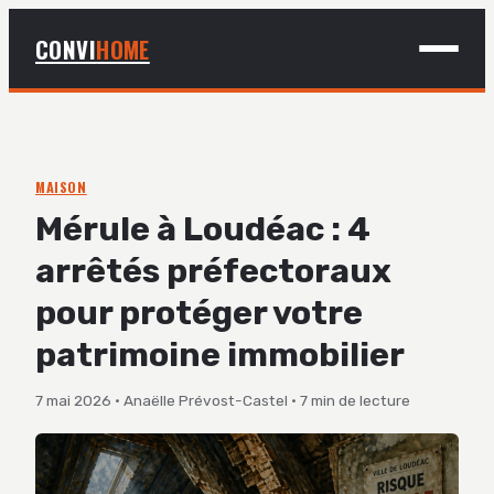
CONVI
HOME
MAISON
BRICOLAGE
MAISON
Mérule à Loudéac : 4
DÉCO
arrêtés préfectoraux
JARDINAGE
pour protéger votre
patrimoine immobilier
7 mai 2026
·
Anaëlle Prévost-Castel
·
7 min de lecture