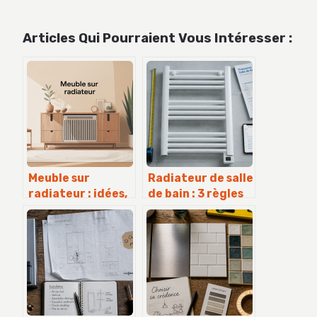
Articles Qui Pourraient Vous Intéresser :
Meuble sur
Radiateur de salle
radiateur : idées,
de bain : 3 règles
risques et
de sécurité et
solutions
125W/m² pour un
vraiment
confort
adaptées
thermique
optimal