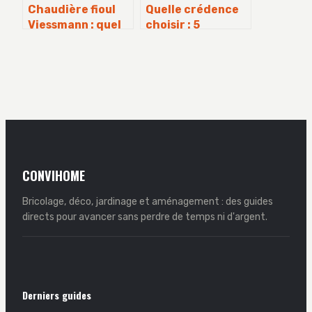
Chaudière fioul
Quelle crédence
Viessmann : quel
choisir : 5
budget prévoir
matériaux
pour atteindre 97
comparés pour
% de rendement ?
une cuisine
durable et
esthétique
CONVIHOME
Bricolage, déco, jardinage et aménagement : des guides
directs pour avancer sans perdre de temps ni d'argent.
Derniers guides