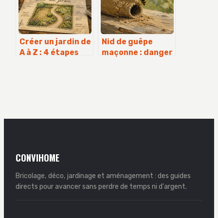
Créer un jardin de
Nid de guêpe
A à Z : 4 étapes
maçonne : danger
pour transformer
réel ou simple
un terrain nu sans
gêne domestique
se ruiner
?
CONVIHOME
Bricolage, déco, jardinage et aménagement : des guides
directs pour avancer sans perdre de temps ni d'argent.