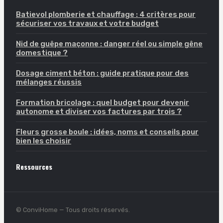
Batievol plomberie et chauffage : 4 critères pour
sécuriser vos travaux et votre budget
Nid de guêpe maçonne : danger réel ou simple gêne
domestique ?
Dosage ciment béton : guide pratique pour des
mélanges réussis
Formation bricolage : quel budget pour devenir
autonome et diviser vos factures par trois ?
Fleurs grosse boule : idées, noms et conseils pour
bien les choisir
Ressources
© ConviHome — Tous droits réservés.