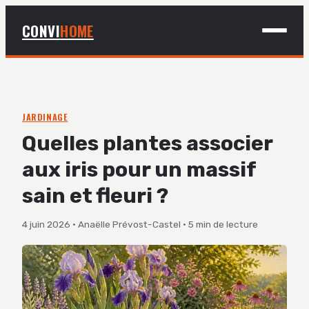
CONVI
HOME
MAISON
BRICOLAGE
JARDINAGE
Quelles plantes associer
DÉCO
aux iris pour un massif
JARDINAGE
sain et fleuri ?
4 juin 2026
·
Anaëlle Prévost-Castel
·
5 min de lecture