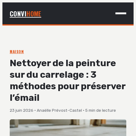
CONVI
HOME
MAISON
BRICOLAGE
MAISON
Nettoyer de la peinture
DÉCO
sur du carrelage : 3
JARDINAGE
méthodes pour préserver
l’émail
23 juin 2026
·
Anaëlle Prévost-Castel
·
5 min de lecture