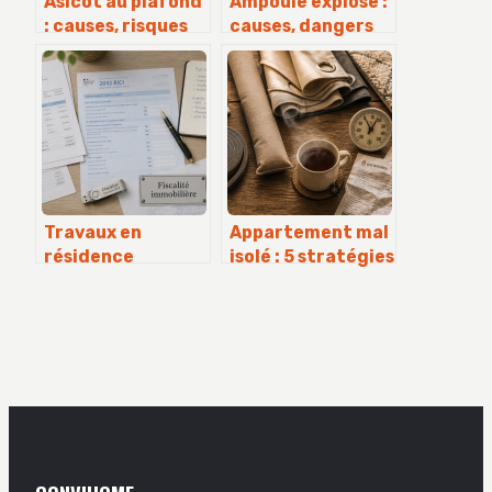
Asicot au plafond
Ampoule explose :
: causes, risques
causes, dangers
et solutions
et solutions
efficaces
simples
Travaux en
Appartement mal
résidence
isolé : 5 stratégies
principale : quels
pour chauffer
dispositifs fiscaux
efficacement sans
pour alléger votre
surconsommer
facture en 2024 ?