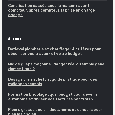
Canalisation cassée sous la maison : avant
compteur, après compteur, la prise en charge
change
À la une
Batievol plomberie et chauffage : 4 critères pour
sécuriser vos travaux et votre budget
Nid de guêpe maçonne : danger réel ou simple gêne
domestique ?
Dosage ciment béton : guide pratique pour des
mélanges réussis
Formation bricolage : quel budget pour devenir
autonome et diviser vos factures par trois ?
Fleurs grosse boule : idées, noms et conseils pour
bien les choisir