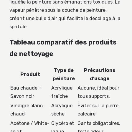
liquéfie la peinture sans émanations toxiques. La
vapeur pénètre sous la couche de peinture,
créant une bulle d’air qui facilite le décollage à la
spatule.
Tableau comparatif des produits
de nettoyage
Type de
Précautions
Produit
peinture
d’usage
Eau chaude +
Acrylique
Aucune, idéal pour
Savon noir
fraîche
tous supports.
Vinaigre blanc
Acrylique
Éviter sur la pierre
chaud
sèche
calcaire.
Acétone / White-
Glycéro et
Gants obligatoires,
spirit
laque
forte odeur.