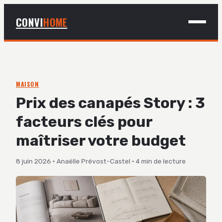
CONVI
HOME
MAISON
BRICOLAGE
MAISON
Prix des canapés Story : 3
DÉCO
facteurs clés pour
JARDINAGE
maîtriser votre budget
8 juin 2026
·
Anaëlle Prévost-Castel
·
4 min de lecture