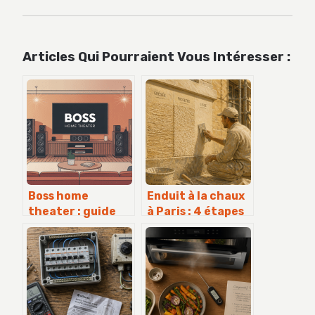
Articles Qui Pourraient Vous Intéresser :
Boss home
Enduit à la chaux
theater : guide
à Paris : 4 étapes
complet pour
clés pour
choisir, installer
restaurer
et optimiser
durablement
votre façade