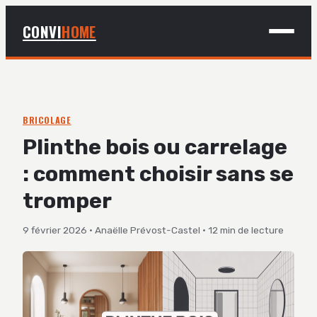
CONVI
HOME
MAISON
BRICOLAGE
BRICOLAGE
Plinthe bois ou carrelage
DÉCO
: comment choisir sans se
JARDINAGE
tromper
9 février 2026
·
Anaëlle Prévost-Castel
·
12 min de lecture