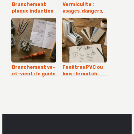
Branchement
Vermiculite :
plaque induction
usages, dangers,
4 fils : le guide
alternatives et
clair pour un
conseils pratiques
raccordement sûr
Branchement va-
Fenêtres PVC ou
et-vient : le guide
bois : le match
technique pour
entre
câbler votre
performance
éclairage en
thermique et
toute sécurité
authenticité