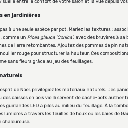
isuelle entre le confort de votre salon et la vue depuis vos
 en jardinières
pas à une seule espèce par pot. Mariez les textures : assoc
al, comme un
Picea glauca ‘Conica’
, avec des bruyères à sa 
es de lierre retombantes. Ajoutez des pommes de pin natu
nouiller rouge pour structurer la hauteur. Ces composition
e sans fleurs grâce au jeu des feuillages.
naturels
’esprit de Noël, privilégiez les matériaux naturels. Des panie
u des caisses en bois vieilli servent de cache-pots authent
es guirlandes LED à piles au milieu du feuillage. À la tombée
s lumières à travers les feuilles de houx ou les baies de Ga
 chaleureuse.