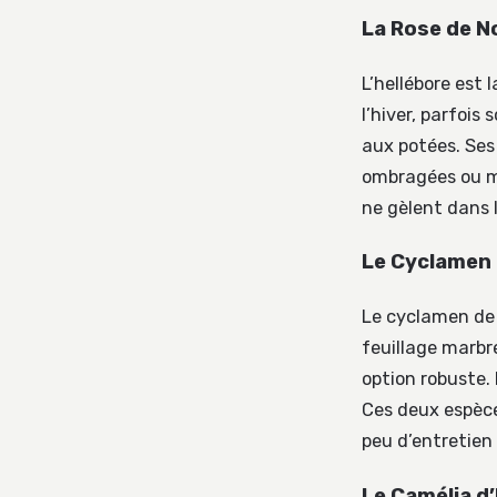
La Rose de No
L’hellébore est 
l’hiver, parfois
aux potées. Ses
ombragées ou mi
ne gèlent dans 
Le Cyclamen 
Le cyclamen de 
feuillage marbré
option robuste. 
Ces deux espèce
peu d’entretien 
Le Camélia d’