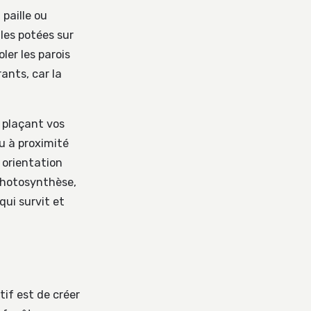
 paille ou
les potées sur
ler les parois
rants, car la
n plaçant vos
u à proximité
 orientation
 photosynthèse,
qui survit et
tif est de créer