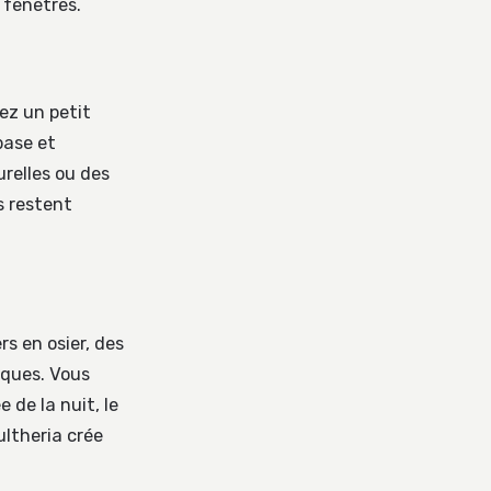
 fenêtres.
iez un petit
base et
relles ou des
s restent
rs en osier, des
iques. Vous
 de la nuit, le
ultheria crée