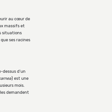
eurir au cœur de
aux massifs et
s situations
 que ses racines
au-dessus d’un
carnea
) est une
usieurs mois.
elles demandent