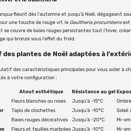
sanqua
fleurit dès l’automne et jusqu’à Noël, dégageant so
Pour une touche de rouge vif, le
Gaultheria procumbens
est 
 se couvre de baies rouges persistantes tout l’hiver, créa
ge qui bronze sous l’effet du froid.
 des plantes de Noël adaptées à l’extéri
ulatif des caractéristiques principales pour vous aider à cho
s à votre configuration :
Atout esthétique
Résistance au gel
Expos
Fleurs blanches ou roses
Jusqu’à -15°C
Ombre
er
Tapis de clochettes
Jusqu’à -10°C
Soleil
Baies rouges décoratives
Jusqu’à -20°C
Mi-om
um
Fleurs et feuilles marbrées
Jusqu’à -10°C
Mi-om