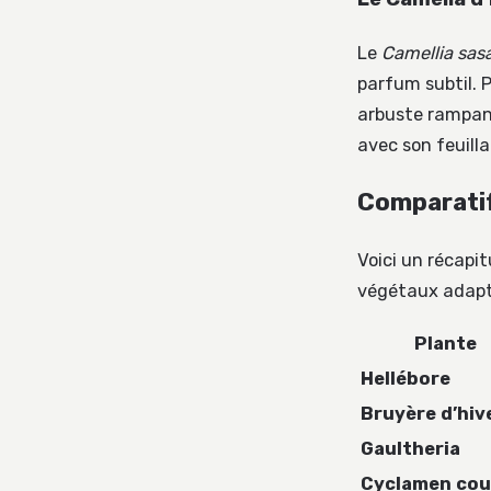
Le
Camellia sa
parfum subtil. 
arbuste rampant
avec son feuilla
Comparatif
Voici un récapit
végétaux adapté
Plante
Hellébore
Bruyère d’hiv
Gaultheria
Cyclamen co