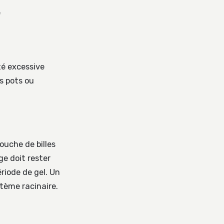
e
té excessive
es pots ou
ouche de billes
age doit rester
riode de gel. Un
stème racinaire.