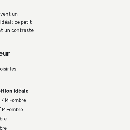
uvent un
idéal : ce petit
nt un contraste
eur
isir les
ition idéale
 / Mi-ombre
 / Mi-ombre
bre
bre