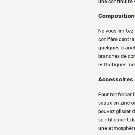
une continuité v
Compositions
Ne vous limitez 
conifère centr
quelques branch
branches de cor
esthétiques mêm
Accessoires 
Pour renforcer l
seaux en zinc o
pouvez glisser d
scintillement de
une atmosphère