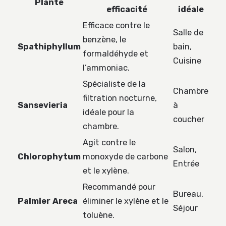
Plante
efficacité
idéale
Efficace contre le
Salle de
benzène, le
Spathiphyllum
bain,
formaldéhyde et
Cuisine
l’ammoniac.
Spécialiste de la
Chambre
filtration nocturne,
Sansevieria
à
idéale pour la
coucher
chambre.
Agit contre le
Salon,
Chlorophytum
monoxyde de carbone
Entrée
et le xylène.
Recommandé pour
Bureau,
Palmier Areca
éliminer le xylène et le
Séjour
toluène.