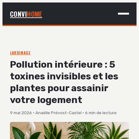
CONVI
HOME
MAISON
BRICOLAGE
JARDINAGE
Pollution intérieure : 5
DÉCO
toxines invisibles et les
JARDINAGE
plantes pour assainir
votre logement
9 mai 2026
·
Anaëlle Prévost-Castel
·
6 min de lecture