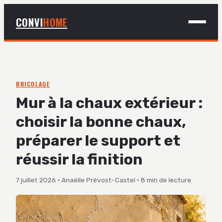
CONVI
HOME
MAISON
BRICOLAGE
BRICOLAGE
Mur à la chaux extérieur :
DÉCO
choisir la bonne chaux,
JARDINAGE
préparer le support et
réussir la finition
7 juillet 2026
·
Anaëlle Prévost-Castel
·
8 min de lecture