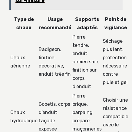
sur-mesure
Type de
Usage
Supports
Point de
chaux
recommandé
adaptés
vigilance
Pierre
Séchage
tendre,
Badigeon,
plus lent,
enduit
Chaux
finition
protection
ancien sain,
aérienne
décorative,
nécessaire
finition sur
enduit très fin
contre
corps
pluie et gel
d’enduit
Pierre,
Choisir une
Gobetis, corps
brique,
résistance
Chaux
d’enduit,
parpaing
compatible
hydraulique
façade
préparé,
avec le
exposée
maçonneries