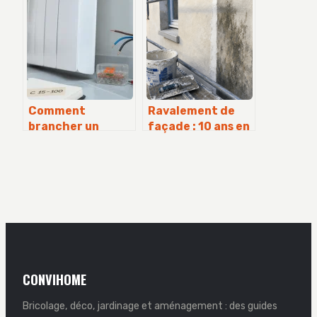
et erreurs à
: schéma, normes
éviter
et sécurité
Comment
Ravalement de
brancher un
façade : 10 ans en
radiateur
ville, 15 à 20 ans
électrique : guide
selon l’état du
de sécurité et
mur
étapes de
raccordement
CONVIHOME
Bricolage, déco, jardinage et aménagement : des guides