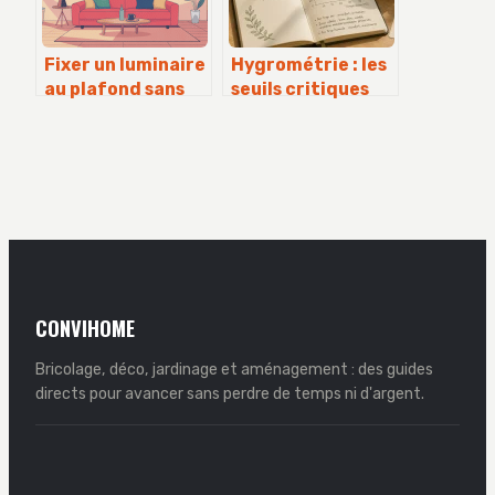
Fixer un luminaire
Hygrométrie : les
au plafond sans
seuils critiques
percer :
pour protéger
méthodes fiables
votre santé et vos
et astuces
biens
CONVIHOME
Bricolage, déco, jardinage et aménagement : des guides
directs pour avancer sans perdre de temps ni d'argent.