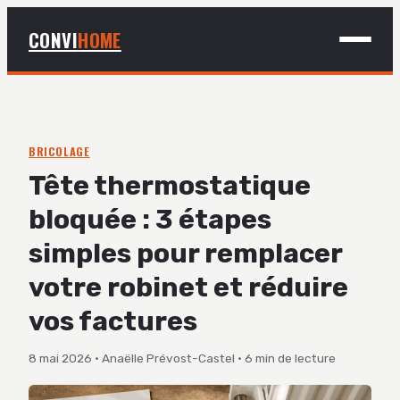
CONVI
HOME
MAISON
BRICOLAGE
BRICOLAGE
Tête thermostatique
DÉCO
bloquée : 3 étapes
JARDINAGE
simples pour remplacer
votre robinet et réduire
vos factures
8 mai 2026
·
Anaëlle Prévost-Castel
·
6 min de lecture