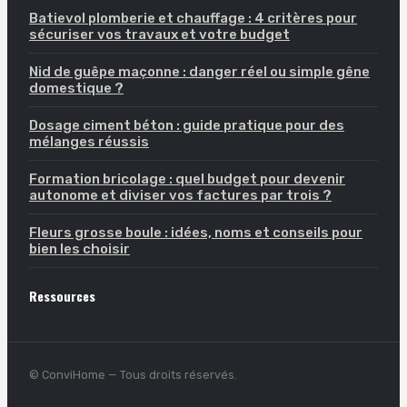
Batievol plomberie et chauffage : 4 critères pour
sécuriser vos travaux et votre budget
Nid de guêpe maçonne : danger réel ou simple gêne
domestique ?
Dosage ciment béton : guide pratique pour des
mélanges réussis
Formation bricolage : quel budget pour devenir
autonome et diviser vos factures par trois ?
Fleurs grosse boule : idées, noms et conseils pour
bien les choisir
Ressources
© ConviHome — Tous droits réservés.