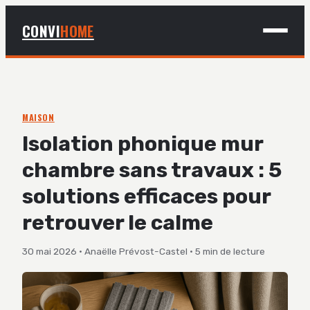
CONVI
HOME
MAISON
BRICOLAGE
MAISON
Isolation phonique mur
DÉCO
chambre sans travaux : 5
JARDINAGE
solutions efficaces pour
retrouver le calme
30 mai 2026
·
Anaëlle Prévost-Castel
·
5 min de lecture