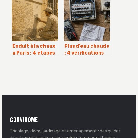
nettoyer votre
choisir, installer
logement ?
et optimiser
Enduit à la chaux
Plus d’eau chaude
à Paris : 4 étapes
: 4 vérifications
clés pour
essentielles pour
restaurer
relancer votre
durablement
ballon
votre façade
CONVIHOME
Bricolage, déco, jardinage et aménagement : des guides
directs pour avancer sans perdre de temps ni d'argent.