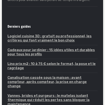
Derniers guides
Logiciel cuisine 3D : gratuit ou professionnel, les
critères qui font vraiment le bon choix
Cadeaux pour jardinier : 15 idées utiles et durables
pour tous les profils
Lino prix m2 : 10 à 75 € selon le format, la pose et le
ragréage
Canalisation cassée sous la maison : avant
compteur, après compteur, la prise en charge
change
Vannes, brides et purgeurs : le matelas isolant
thermique qui réduit les pertes sans bloquer la
maintenance