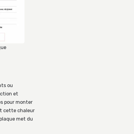
que
nts ou
ction et
es pour monter
t cette chaleur
 plaque met du