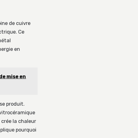
bine de cuivre
trique. Ce
métal
nergie en
de mise en
se produit.
 vitrocéramique
 crée la chaleur
plique pourquoi