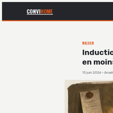
CONVI
HOME
MAISON
Inductio
en moins
13 juin 2026
·
Anaël