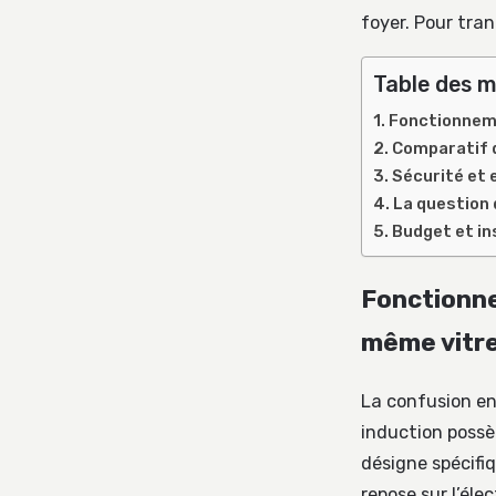
foyer. Pour tran
Table des m
Fonctionneme
Comparatif 
Sécurité et e
La question d
Budget et in
Fonctionne
même vitr
La confusion en
induction possè
désigne spécifi
repose sur l’él