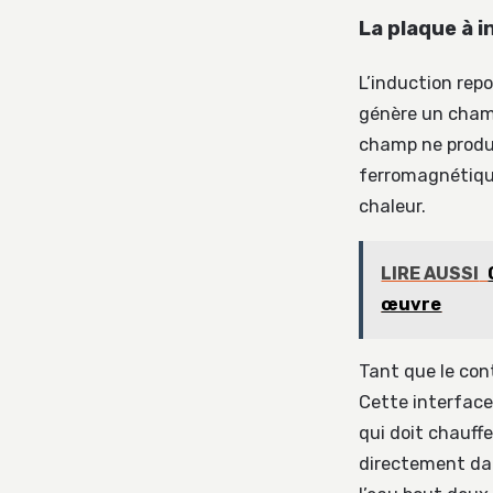
La plaque à i
L’induction repo
génère un champ
champ ne produi
ferromagnétique
chaleur.
LIRE AUSSI
œuvre
Tant que le con
Cette interfac
qui doit chauffe
directement dan