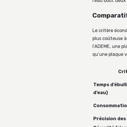
l’eau bout deux 
Comparatif
Le critère écono
plus coûteuse à 
l’ADEME, une p
qu’une plaque v
Cri
Temps d’ébull
d’eau)
Consommation
Précision des