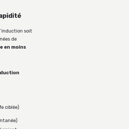
apidité
l’induction soit
nnées de
ie en moins
nduction
e ciblée)
antanée)