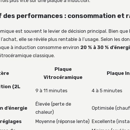
fois plus vite sur une plaque à induction.
 des performances : consommation et r
mique est souvent le levier de décision principal. Bien que 
l’achat, elle se révèle plus rentable à l’usage. Selon les do
laque à induction consomme environ
20 % à 30 % d’énerg
itrocéramique classique.
Plaque
tère
Plaque I
Vitrocéramique
ition (2L
9 à 11 minutes
4 à 5 minutes
Élevée (perte de
 d’énergie
Optimisée (chauff
chaleur)
 réglages
Moyenne (réponse lente)
Excellente (inst