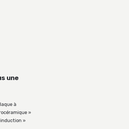
us une
plaque à
trocéramique »
’induction »