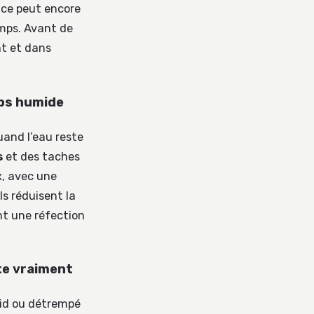
ace peut encore
emps. Avant de
nt et dans
mps humide
Quand l’eau reste
s
et des taches
x, avec une
ls réduisent la
nt une réfection
pte vraiment
oid ou détrempé