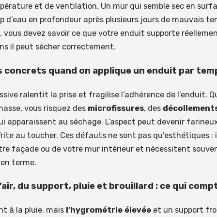
pérature et de ventilation. Un mur qui semble sec en surf
p d’eau en profondeur après plusieurs jours de mauvais t
he, vous devez savoir ce que votre enduit supporte réelleme
ons il peut sécher correctement.
s concrets quand on applique un enduit par te
sive ralentit la prise et fragilise l’adhérence de l’enduit. 
masse, vous risquez des
microfissures
, des
décollement
ui apparaissent au séchage. L’aspect peut devenir farineu
frite au toucher. Ces défauts ne sont pas qu’esthétiques : i
otre façade ou de votre mur intérieur et nécessitent souve
en terme.
’air, du support, pluie et brouillard : ce qui com
t à la pluie, mais
l’hygrométrie élevée
et un support fr