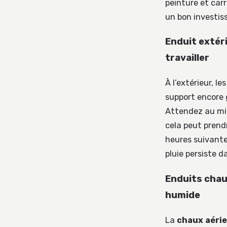
peinture et car
un bon investis
Enduit extér
travailler
À l’extérieur, l
support encore 
Attendez au m
cela peut prendr
heures suivante
pluie persiste d
Enduits chaux
humide
La
chaux aéri