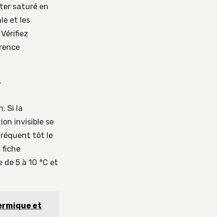
ster saturé en
le et les
Vérifiez
arence
r
. Si la
ion invisible se
fréquent tôt le
 fiche
 de 5 à 10 °C et
ermique et