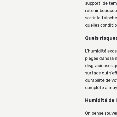
support, de tem
retenir beaucou
sortir la taloc
quelles conditi
Quels risque
L’humidité exces
piégée dans la 
disgracieuses q
surface qui s’ef
durabilité de v
complète à moy
Humidité de l
On pense souven