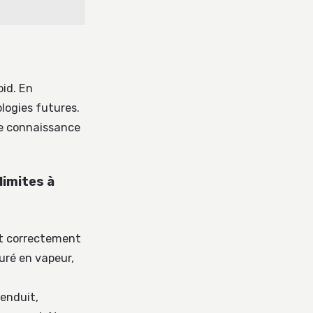
oid. En
logies futures.
te connaissance
limites à
est correctement
turé en vapeur,
enduit,