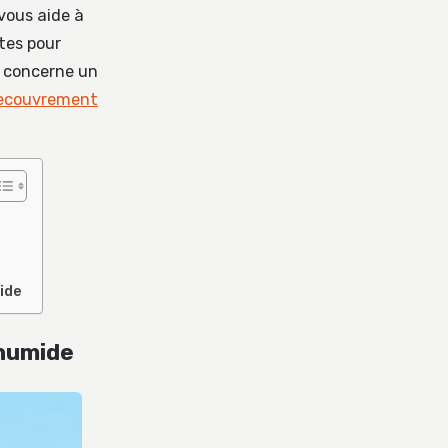
vous aide à
stes pour
t concerne un
recouvrement
ide
 humide