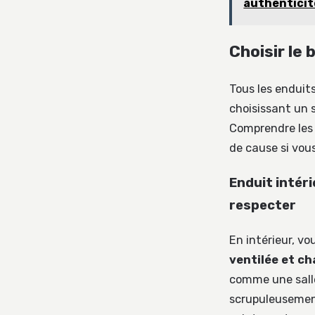
authenticit
Choisir le 
Tous les enduit
choisissant un s
Comprendre les 
de cause si vous
Enduit intér
respecter
En intérieur, vo
ventilée et ch
comme une salle
scrupuleusement