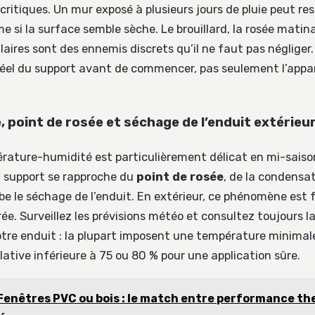
critiques. Un mur exposé à plusieurs jours de pluie peut re
si la surface semble sèche. Le brouillard, la rosée matina
aires sont des ennemis discrets qu’il ne faut pas négliger. 
 réel du support avant de commencer, pas seulement l’app
 point de rosée et séchage de l’enduit extérieu
rature-humidité est particulièrement délicat en mi-saison
 support se rapproche du
point de rosée
, de la condensat
be le séchage de l’enduit. En extérieur, ce phénomène est 
ée. Surveillez les prévisions météo et consultez toujours la
tre enduit : la plupart imposent une température minimale
ative inférieure à 75 ou 80 % pour une application sûre.
Fenêtres PVC ou bois : le match entre performance th