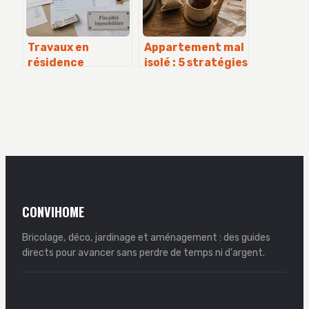
Travaux en
Appartement mal
résidence
isolé : 5 stratégies
principale : quels
pour chauffer
dispositifs fiscaux
efficacement sans
pour alléger votre
surconsommer
facture en 2024 ?
CONVIHOME
Bricolage, déco, jardinage et aménagement : des guides
directs pour avancer sans perdre de temps ni d'argent.