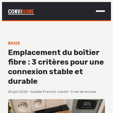
CONVI
HOME
MAISON
BRICOLAGE
MAISON
Emplacement du boîtier
DÉCO
fibre : 3 critères pour une
JARDINAGE
connexion stable et
durable
25 juin 2026
·
Anaëlle Prévost-Castel
·
5 min de lecture