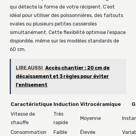
qui détecte la forme de votre récipient. C’est
idéal pour utiliser des poissonnières, des faitouts
ovales ou plusieurs petites casseroles
simultanément. Cette flexibilité optimise l’espace
disponible, même sur les modèles standards de
60 cm.
LIRE AUSSI
Accès chantier : 20 cm de
décaissement et 3 règles pour éviter
l'enlisement
Caractéristique
Induction
Vitrocéramique
G
Vitesse de
Très
Moyenne
Insta
chauffe
rapide
Consommation
Faible
Élevée
Varia