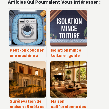
Articles Qui Pourraient Vous Intéresser :
Peut-on coucher
Isolation mince
une machine à
toiture : guide
laver sans risque ?
complet pour
guide pratique
faire le bon choix
Surélévation de
Maison
maison : 3 mètres
californienne des