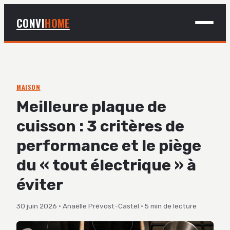
CONVI
HOME
MAISON
BRICOLAGE
MAISON
Meilleure plaque de
DÉCO
cuisson : 3 critères de
JARDINAGE
performance et le piège
du « tout électrique » à
éviter
30 juin 2026
·
Anaëlle Prévost-Castel
·
5 min de lecture