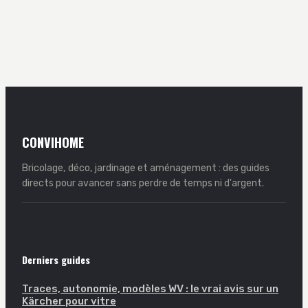
de distance,
années 70 : l’art
recours des tiers
de fusionner
et stratégies
architecture
pour éviter le
organique et
blocage
confort vintage
CONVIHOME
Bricolage, déco, jardinage et aménagement : des guides
directs pour avancer sans perdre de temps ni d'argent.
Derniers guides
Traces, autonomie, modèles WV : le vrai avis sur un
Kärcher pour vitre