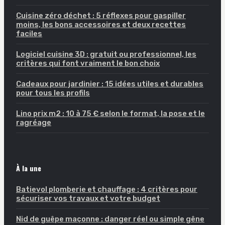
Cuisine zéro déchet : 5 réflexes pour gaspiller
moins, les bons accessoires et deux recettes
faciles
Logiciel cuisine 3D : gratuit ou professionnel, les
critères qui font vraiment le bon choix
Cadeaux pour jardinier : 15 idées utiles et durables
pour tous les profils
Lino prix m2 : 10 à 75 € selon le format, la pose et le
ragréage
À la une
Batievol plomberie et chauffage : 4 critères pour
sécuriser vos travaux et votre budget
Nid de guêpe maçonne : danger réel ou simple gêne