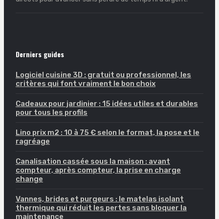
Derniers guides
Logiciel cuisine 3D : gratuit ou professionnel, les
critères qui font vraiment le bon choix
Cadeaux pour jardinier : 15 idées utiles et durables
pour tous les profils
Lino prix m2 : 10 à 75 € selon le format, la pose et le
ragréage
Canalisation cassée sous la maison : avant
compteur, après compteur, la prise en charge
change
Vannes, brides et purgeurs : le matelas isolant
thermique qui réduit les pertes sans bloquer la
maintenance