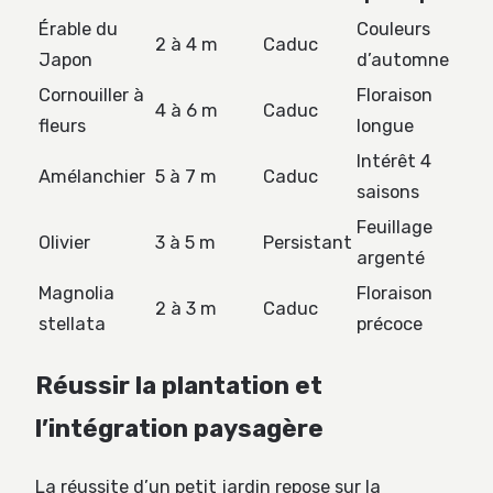
Érable du
Couleurs
2 à 4 m
Caduc
Japon
d’automne
Cornouiller à
Floraison
4 à 6 m
Caduc
fleurs
longue
Intérêt 4
Amélanchier
5 à 7 m
Caduc
saisons
Feuillage
Olivier
3 à 5 m
Persistant
argenté
Magnolia
Floraison
2 à 3 m
Caduc
stellata
précoce
Réussir la plantation et
l’intégration paysagère
La réussite d’un petit jardin repose sur la