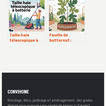
vraiment savoir
lequel choisir
avant de planter
selon vos besoins ?
Taille haie
Feuille de
télescopique à
butternut :
batterie :
usages, bienfaits
comment bien
et précautions à
choisir et utiliser
connaître
CONVIHOME
Bricolage, déco, jardinage et aménagement : des guides
directs pour avancer sans perdre de temps ni d'argent.