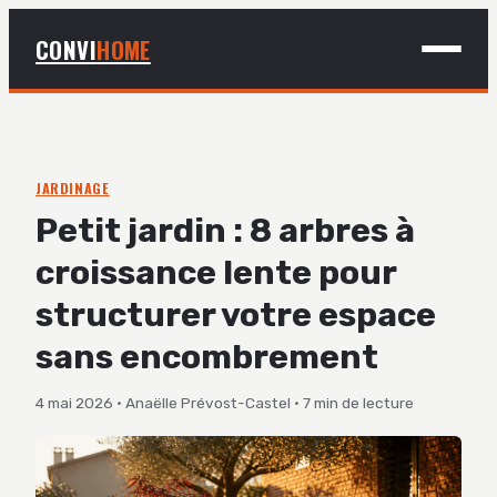
CONVI
HOME
MAISON
BRICOLAGE
JARDINAGE
Petit jardin : 8 arbres à
DÉCO
croissance lente pour
JARDINAGE
structurer votre espace
sans encombrement
4 mai 2026
·
Anaëlle Prévost-Castel
·
7 min de lecture