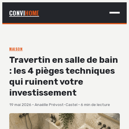
CONVI
HOME
MAISON
BRICOLAGE
MAISON
Travertin en salle de bain
DÉCO
: les 4 pièges techniques
JARDINAGE
qui ruinent votre
investissement
19 mai 2026
·
Anaëlle Prévost-Castel
·
6 min de lecture