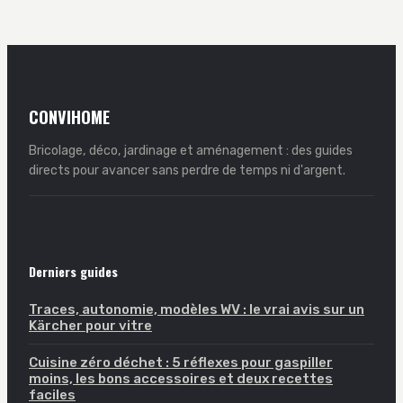
structure et
aide au
réussir votre
rangement
projet
transforme votre
intérieur
CONVIHOME
Bricolage, déco, jardinage et aménagement : des guides
directs pour avancer sans perdre de temps ni d'argent.
Derniers guides
Traces, autonomie, modèles WV : le vrai avis sur un
Kärcher pour vitre
Cuisine zéro déchet : 5 réflexes pour gaspiller
moins, les bons accessoires et deux recettes
faciles