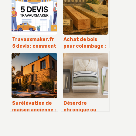
Travauxmaker.fr
Achat de bois
5 devis : comment
pour colombage :
comparer
le guide pour
efficacement vos
choisir vos
offres de travaux
essences et
sections durables
Surélévation de
Désordre
maison ancienne :
chronique ou
4 étapes
manque de
techniques pour
méthode :
sécuriser la
comment une