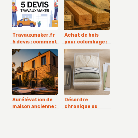
Travauxmaker.fr
Achat de bois
5 devis : comment
pour colombage :
comparer
le guide pour
efficacement vos
choisir vos
offres de travaux
essences et
sections durables
Surélévation de
Désordre
maison ancienne :
chronique ou
4 étapes
manque de
techniques pour
méthode :
sécuriser la
comment une
structure et
aide au