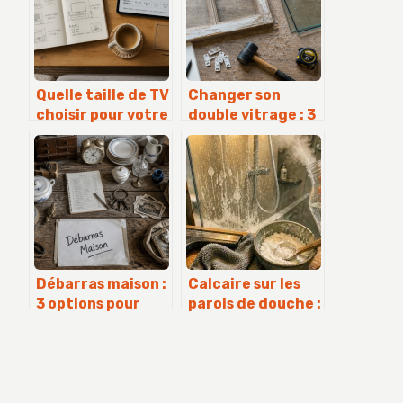
Quelle taille de TV
Changer son
choisir pour votre
double vitrage : 3
salon : la règle du
étapes pour isoler
1,2 pour une
sa maison sans
immersion
remplacer les
parfaite
menuiseries
Débarras maison :
Calcaire sur les
3 options pour
parois de douche :
vider votre
3 mélanges
logement en
naturels et la
toute sérénité
méthode pour ne
plus frotter