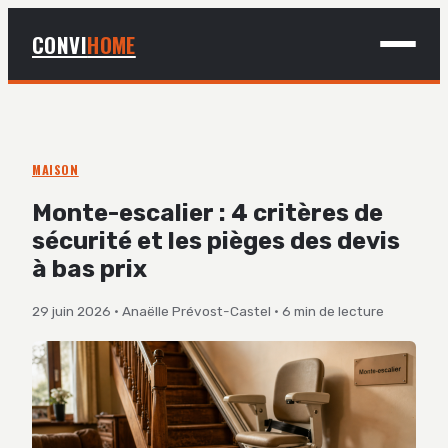
CONVI
HOME
MAISON
BRICOLAGE
MAISON
DÉCO
Monte-escalier : 4 critères de
sécurité et les pièges des devis
JARDINAGE
à bas prix
29 juin 2026
·
Anaëlle Prévost-Castel
·
6 min de lecture