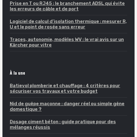
Prise en T ou RJ45 : le branchement ADSL qui évite
les erreurs de câble et de port
Logiciel de calcul d’isolation thermique : mesurer R,
U et le point de rosée sans erreur
Traces, autonomie, modèles WV : le vrai avis sur un
Kärcher pour vitre
À la une
Batievol plomberie et chauffage : 4 critères pour
sécuriser vos travaux et votre budget
Nid de guêpe maçonne : danger réel ou simple gêne
domestique ?
Dosage ciment béton : guide pratique pour des
mélanges réussis