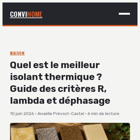
CONVI
HOME
MAISON
BRICOLAGE
MAISON
Quel est le meilleur
DÉCO
isolant thermique ?
JARDINAGE
Guide des critères R,
lambda et déphasage
10 juin 2026
·
Anaëlle Prévost-Castel
·
6 min de lecture