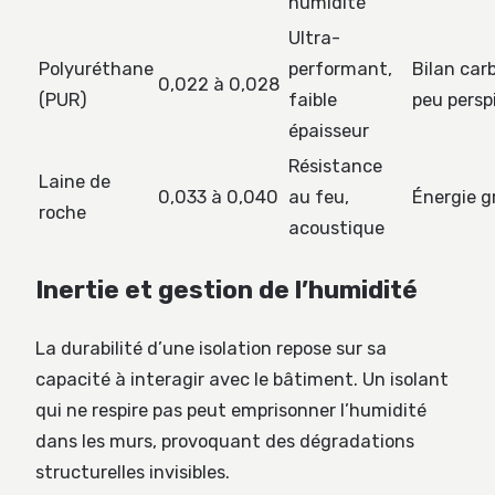
humidité
Ultra-
Polyuréthane
performant,
Bilan car
0,022 à 0,028
(PUR)
faible
peu persp
épaisseur
Résistance
Laine de
0,033 à 0,040
au feu,
Énergie g
roche
acoustique
Inertie et gestion de l’humidité
La durabilité d’une isolation repose sur sa
capacité à interagir avec le bâtiment. Un isolant
qui ne respire pas peut emprisonner l’humidité
dans les murs, provoquant des dégradations
structurelles invisibles.