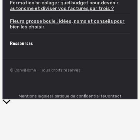
Formation bricolage : quel budget pour devenir
autonome et diviser vos factures par trois ?
Fleurs grosse boule : idées, noms et conseils pour
bien les choisir
Ressources
© ConviHome — Tous droits réservés.
Mentions légales
Politique de confidentialité
Contact
Retour
en
haut