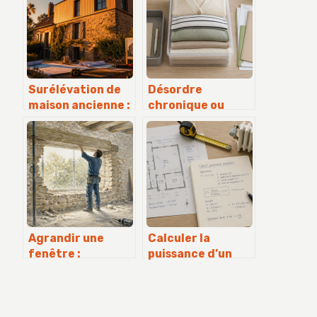
Surélévation de
Désordre
maison ancienne :
chronique ou
4 étapes
manque de
techniques pour
méthode :
sécuriser la
comment une
structure et
aide au
réussir votre
rangement
projet
transforme votre
intérieur
Agrandir une
Calculer la
fenêtre :
puissance d’un
démarches, calcul
radiateur : 3
du linteau et
facteurs clés
risques
pour éviter le
structurels
surcoût et le