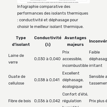
Infographie comparative des
performances des isolants thermiques
: conductivité et déphasage pour
choisir le meilleur isolant thermique.
Type
Conductivité
Avantages
Inconvé
d’isolant
(λ)
majeurs
Prix
Faible
Laine de
0,030 à 0,040
accessible,
déphasag
verre
incombustible
irritant
Excellent
Ouate de
Sensible 
0,038 à 0,041
déphasage,
cellulose
tasseme
écologique
Confort d’été,
Fibre de bois
0,036 à 0,042
régulation
Prix plus 