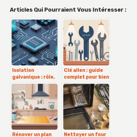
Articles Qui Pourraient Vous Intéresser :
Isolation
Clé allen : guide
galvanique : rôle,
complet pour bien
enjeux et bonnes
choisir et utiliser
pratiques de
vos clés
conception
hexagonales
Rénover un plan
Nettoyer un four