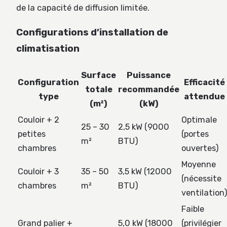
de la capacité de diffusion limitée.
Configurations d’installation de
climatisation
Surface
Puissance
Configuration
Efficacité
totale
recommandée
type
attendue
(m²)
(kW)
Couloir + 2
Optimale
25 – 30
2,5 kW (9000
petites
(portes
m²
BTU)
chambres
ouvertes)
Moyenne
Couloir + 3
35 – 50
3,5 kW (12000
(nécessite
chambres
m²
BTU)
ventilation
Faible
Grand palier +
5,0 kW (18000
(privilégier