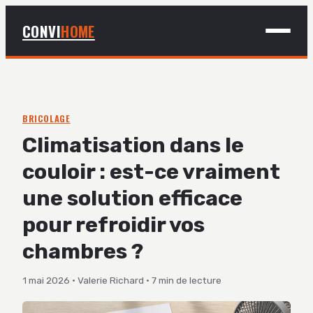
CONVI
HOME
MAISON
BRICOLAGE
BRICOLAGE
Climatisation dans le
DÉCO
couloir : est-ce vraiment
JARDINAGE
une solution efficace
pour refroidir vos
chambres ?
1 mai 2026
·
Valerie Richard
·
7 min de lecture