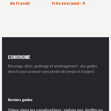
de travail
très encrassé : 4
stratifié :
méthodes
méthodes fiables
naturelles et
et erreurs à
l’astuce des 100°C
éviter
pour un résultat
impeccable
CONVIHOME
Bricolage, déco, jardinage et aménagement : des guides
directs pour avancer sans perdre de temps ni d'argent.
Derniers guides
Odeur dans les canalisations : siphon sec, biofilm ou